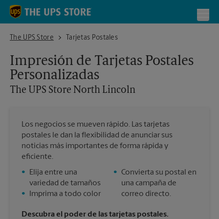
Skip to content
Return to Nav
Toggl
The UPS Store North Lincoln
The UPS Store
Tarjetas Postales
Impresión de Tarjetas Postales
Personalizadas
The UPS Store
North Lincoln
Los negocios se mueven rápido. Las tarjetas
postales le dan la flexibilidad de anunciar sus
noticias más importantes de forma rápida y
eficiente.
•
Elija entre una
•
Convierta su postal en
variedad de tamaños
una campaña de
•
Imprima a todo color
correo directo.
Descubra el poder de las tarjetas postales.