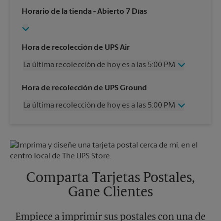
Horario de la tienda
- Abierto 7 Días
Hora de recolección de UPS Air
La última recolección de hoy es a las 5:00 PM
Miércoles
5:00 PM
Hora de recolección de UPS Ground
Jueves
5:00 PM
La última recolección de hoy es a las 5:00 PM
Viernes
5:00 PM
Sábado
1:00 PM
Miércoles
5:00 PM
Domingo
Sin Recolección
Jueves
5:00 PM
Lunes
5:00 PM
Viernes
5:00 PM
Martes
5:00 PM
Sábado
Sin Recolección
Domingo
Sin Recolección
Comparta Tarjetas Postales,
Lunes
5:00 PM
Gane Clientes
Martes
5:00 PM
Empiece a imprimir sus postales con una de