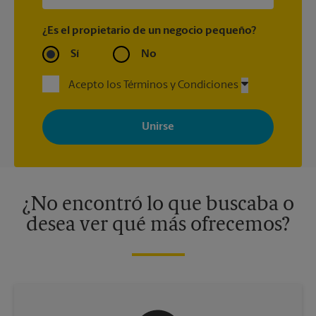
¿Es el propietario de un negocio pequeño?
Sí
No
Acepto los Términos y Condiciones
Al registrarse, acepta recibir correos electrónicos de The UPS
Store con noticias, ofertas especiales, promociones y mensajes
adaptados a sus intereses. Puede darse de baja en cualquier
momento. Para más información, consulte nuestra política de
privacidad. Los centros están bajo la titularidad y la gestión
independiente de franquiciados. Varias ofertas pueden estar
disponibles solo en algunos centros participantes. Para más
información, contacte al centro The UPS Store en su ciudad.
¿No encontró lo que buscaba o
desea ver qué más ofrecemos?