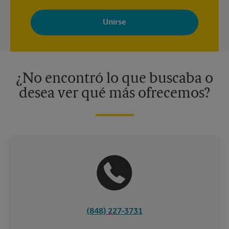
Al registrarse, acepta recibir correos electrónicos de The UPS
Store con noticias, ofertas especiales, promociones y mensajes
adaptados a sus intereses. Puede darse de baja en cualquier
momento. Para más información, consulte nuestra política de
privacidad. Los centros están bajo la titularidad y la gestión
independiente de franquiciados. Varias ofertas pueden estar
disponibles solo en algunos centros participantes. Para más
información, contacte al centro The UPS Store en su ciudad.
¿No encontró lo que buscaba o
desea ver qué más ofrecemos?
(848) 227-3731