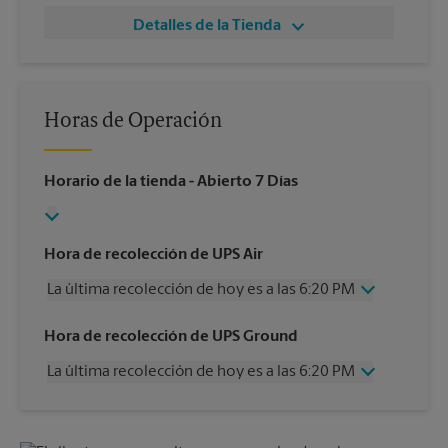
Detalles de la Tienda
Horas de Operación
Horario de la tienda
- Abierto 7 Días
Hora de recolección de UPS Air
La última recolección de hoy es a las 6:20 PM
Miércoles
6:20 PM
Hora de recolección de UPS Ground
Jueves
6:20 PM
La última recolección de hoy es a las 6:20 PM
Viernes
6:20 PM
Sábado
2:20 PM
Miércoles
6:20 PM
Domingo
Sin Recolección
Jueves
6:20 PM
Lunes
6:20 PM