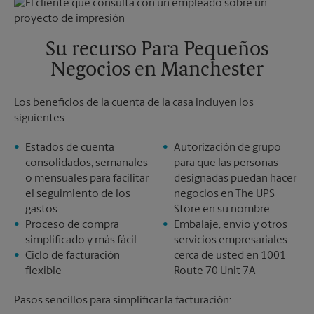
Viernes
6:20 PM
Martes
6:20 PM
Sábado
2:20 PM
Domingo
Sin Recolección
Su recurso Para Pequeños
Lunes
6:20 PM
Negocios en Manchester
Martes
6:20 PM
Los beneficios de la cuenta de la casa incluyen los
siguientes:
Estados de cuenta
Autorización de grupo
consolidados, semanales
para que las personas
o mensuales para facilitar
designadas puedan hacer
el seguimiento de los
negocios en The UPS
gastos
Store en su nombre
Proceso de compra
Embalaje, envío y otros
simplificado y más fácil
servicios empresariales
Ciclo de facturación
cerca de usted en 1001
flexible
Route 70 Unit 7A
Pasos sencillos para simplificar la facturación: