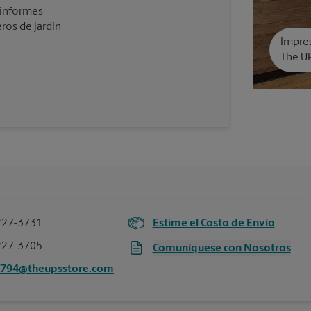
 informes
ros de jardín
Impres
The U
227-3731
Estime el Costo de Envío
227-3705
Comuníquese con Nosotros
7794@theupsstore.com