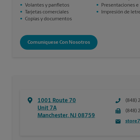
•
Volantes y panfletos
•
Presentaciones e
•
Tarjetas comerciales
•
Impresión de letre
•
Copias y documentos
Comuníquese Con Nosotros
1001 Route 70
(848) 
Unit 7A
(848) 
Manchester
,
NJ
08759
store