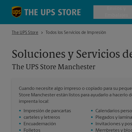
Skip to content
Return to Nav
Envios y
Embalajes
The UPS Store Manchester
The UPS Store
Todos los Servicios de Impresión
Envío de 
Soluciones y Servicios 
Cajas de 
The UPS Store
Manchester
Servicios 
Cuando necesite algo impreso o copiado para su peque
Envío Inte
Store Manchester están listos para ayudarlo a hacerlo d
imprenta local:
•
Impresión de pancartas
•
Calendarios pers
Todos los
•
carteles y letreros
•
Plegados y lamin
•
Encuadernación
•
Invitaciones y po
•
Folletos
•
Membretes y bloc