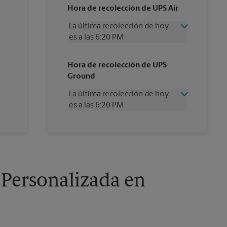
Hora de recolección de UPS Air
La última recolección de hoy
es a las 6:20 PM
Miércoles
6:20 PM
Hora de recolección de UPS
Jueves
6:20 PM
Ground
Viernes
6:20 PM
Sábado
2:20 PM
La última recolección de hoy
Domingo
Sin Recolección
es a las 6:20 PM
Lunes
6:20 PM
Martes
6:20 PM
Miércoles
6:20 PM
Jueves
6:20 PM
Viernes
6:20 PM
Sábado
2:20 PM
Domingo
Sin Recolección
 Personalizada en
Lunes
6:20 PM
Martes
6:20 PM