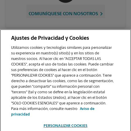
COMUNÍQUESE CON NOSOTROS
Ajustes de Privacidad y Cookies
Utilizamos cookies y tecnologías similares para personalizar
su experiencia en nuestro(s) sitio(s) y en los sitios de
nuestros socios. Al hacer clic en "ACCEPTAR TODAS LAS
COOKIES", acepta el uso de todas las cookies. Puede cambiar
sus preferencias de cookies al hacer clic en el botón
VER LA PÁGINA DE LA TIENDA
"PERSONALIZAR COOKIES" que aparece a continuación. Tiene
derecho a desactivar las cookies, como las de segmentación,
que pueden "compartir" su información personal con
"terceros" (tal y como se define en la lesgislación estatal
aplicable de los Estados Unidos), al hacer clic en el botón
"SOLO COOKIES ESENCIALES" que aparece a continuación.
Para más información, consulte nuestro
Aviso de
Copyright © 1994-
2026
.
privacidad
Como es un negocio de franquicias, cada centro The UPS Store está bajo la
PERSONALIZAR COOKIES
titularidad y la gestión independiente de franquiciados. The UPS Store Inc.,
como franquiciador, no le ofrece formación notarial al dueño de la franquicia