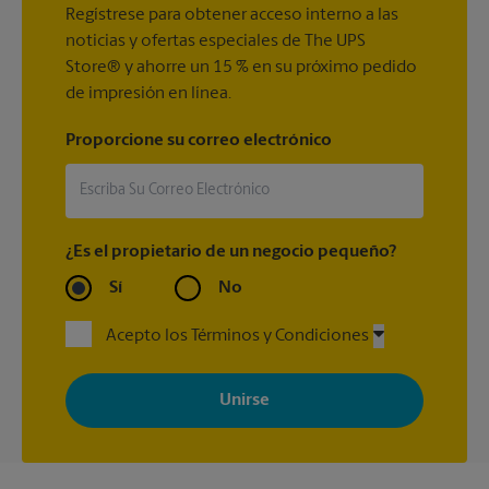
Regístrese para obtener acceso interno a las
noticias y ofertas especiales de The UPS
Store® y ahorre un 15 % en su próximo pedido
de impresión en línea.
Proporcione su correo electrónico
¿Es el propietario de un negocio pequeño?
Sí
No
Acepto los Términos y Condiciones
Al registrarse, acepta recibir correos electrónicos de The UPS
Store con noticias, ofertas especiales, promociones y mensajes
adaptados a sus intereses. Puede darse de baja en cualquier
momento. Para más información, consulte nuestra política de
privacidad. Los centros están bajo la titularidad y la gestión
independiente de franquiciados. Varias ofertas pueden estar
disponibles solo en algunos centros participantes. Para más