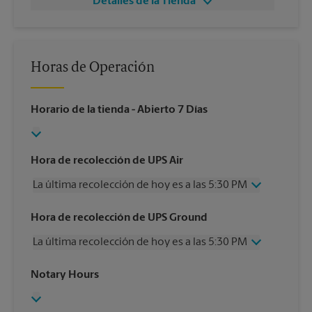
Detalles de la Tienda
Horas de Operación
Horario de la tienda
- Abierto 7 Días
Hora de recolección de UPS Air
La última recolección de hoy es a las 5:30 PM
Miércoles
5:30 PM
Hora de recolección de UPS Ground
Jueves
5:30 PM
La última recolección de hoy es a las 5:30 PM
Viernes
5:30 PM
Sábado
2:00 PM
Miércoles
5:30 PM
Notary Hours
Domingo
Sin Recolección
Jueves
5:30 PM
Lunes
5:30 PM
Viernes
5:30 PM
Martes
5:30 PM