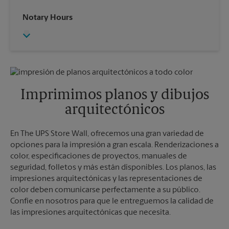
Sábado
2:00 PM
Miércoles
5:30 PM
Notary Hours
Domingo
Sin Recolección
Jueves
5:30 PM
Lunes
5:30 PM
Viernes
5:30 PM
Martes
5:30 PM
Sábado
Sin Recolección
Domingo
Sin Recolección
Lunes
5:30 PM
Martes
5:30 PM
Imprimimos planos y dibujos
arquitectónicos
En The UPS Store Wall, ofrecemos una gran variedad de
opciones para la impresión a gran escala. Renderizaciones a
color, especificaciones de proyectos, manuales de
seguridad, folletos y más están disponibles. Los planos, las
impresiones arquitectónicas y las representaciones de
color deben comunicarse perfectamente a su público.
Confíe en nosotros para que le entreguemos la calidad de
las impresiones arquitectónicas que necesita.