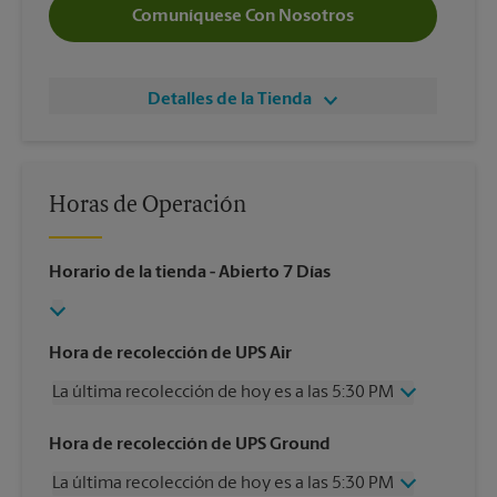
Comuníquese Con Nosotros
Detalles de la Tienda
Horas de Operación
Horario de la tienda
- Abierto 7 Días
Hora de recolección de UPS Air
La última recolección de hoy es a las 5:30 PM
Miércoles
5:30 PM
Hora de recolección de UPS Ground
Jueves
5:30 PM
La última recolección de hoy es a las 5:30 PM
Viernes
5:30 PM