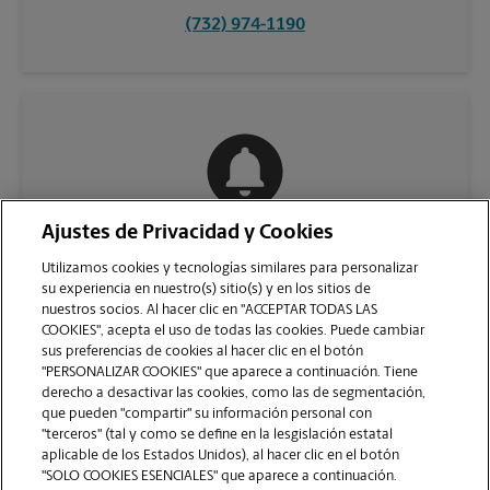
(732) 974-1190
Ajustes de Privacidad y Cookies
COMUNÍQUESE CON NOSOTROS
Utilizamos cookies y tecnologías similares para personalizar
su experiencia en nuestro(s) sitio(s) y en los sitios de
nuestros socios. Al hacer clic en "ACCEPTAR TODAS LAS
COOKIES", acepta el uso de todas las cookies. Puede cambiar
sus preferencias de cookies al hacer clic en el botón
"PERSONALIZAR COOKIES" que aparece a continuación. Tiene
derecho a desactivar las cookies, como las de segmentación,
que pueden "compartir" su información personal con
"terceros" (tal y como se define en la lesgislación estatal
aplicable de los Estados Unidos), al hacer clic en el botón
"SOLO COOKIES ESENCIALES" que aparece a continuación.
VER LA PÁGINA DE LA TIENDA