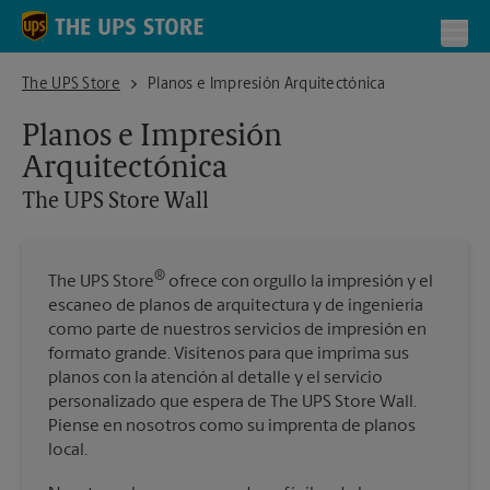
Skip to content
Return to Nav
Toggl
The UPS Store Wall
The UPS Store
Planos e Impresión Arquitectónica
Planos e Impresión
Arquitectónica
The UPS Store
Wall
®
The UPS Store
ofrece con orgullo la impresión y el
escaneo de planos de arquitectura y de ingeniería
como parte de nuestros servicios de impresión en
formato grande. Visítenos para que imprima sus
planos con la atención al detalle y el servicio
personalizado que espera de The UPS Store Wall.
Piense en nosotros como su imprenta de planos
local.