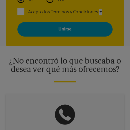
Acepto los Términos y Condiciones
Al registrarse, acepta recibir correos electrónicos de The UPS
Store con noticias, ofertas especiales, promociones y mensajes
adaptados a sus intereses. Puede darse de baja en cualquier
momento. Para más información, consulte nuestra política de
privacidad. Los centros están bajo la titularidad y la gestión
independiente de franquiciados. Varias ofertas pueden estar
disponibles solo en algunos centros participantes. Para más
información, contacte al centro The UPS Store en su ciudad.
¿No encontró lo que buscaba o
desea ver qué más ofrecemos?