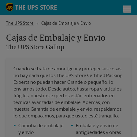
Skip to content
Return to Nav
Toggl
The UPS Store Gallup
The UPS Store
Cajas de Embalaje y Envío
Cajas de Embalaje y Envío
The UPS Store
Gallup
Cuando se trata de amortiguar y proteger sus cosas,
no hay nada que los The UPS Store Certified Packing
Experts no puedan hacer. Grande o pequeño, lo
enviamos todo. Desde autos, hasta ropa y artículos
frágiles, nuestros expertos están entrenados en
técnicas avanzadas de embalaje. Además, con
nuestra Garantía de embalaje y envío, respaldamos
lo que empacamos, para que usted esté tranquilo.
•
Garantía de embalaje
•
Embalaje y envío de
y envío
antigüedades y obras