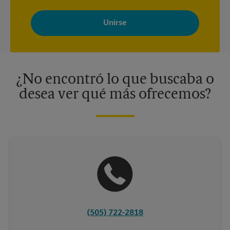
Al registrarse, acepta recibir correos electrónicos de The UPS
Store con noticias, ofertas especiales, promociones y mensajes
adaptados a sus intereses. Puede darse de baja en cualquier
momento. Para más información, consulte nuestra política de
privacidad. Los centros están bajo la titularidad y la gestión
independiente de franquiciados. Varias ofertas pueden estar
disponibles solo en algunos centros participantes. Para más
información, contacte al centro The UPS Store en su ciudad.
¿No encontró lo que buscaba o
desea ver qué más ofrecemos?
(505) 722-2818