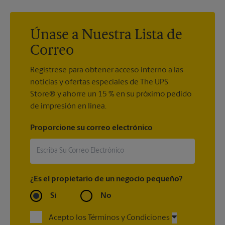
embalaje y el envío, tendrá más seguridad y tranquilidad con
store2575@theupsstore.com
para comprobar si tenemos los
nuestra
Garantía de embalaje y envío
.
suministros de envío que necesita.
Únase a Nuestra Lista de
Correo
Regístrese para obtener acceso interno a las
noticias y ofertas especiales de The UPS
Store® y ahorre un 15 % en su próximo pedido
de impresión en línea.
Proporcione su correo electrónico
¿Es el propietario de un negocio pequeño?
Sí
No
Acepto los Términos y Condiciones