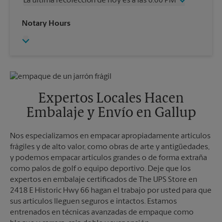
La última recolección de hoy es a las 6:00 PM
Viernes
4:00 PM
Sábado
Sin Recolección
Miércoles
6:00 PM
Notary Hours
Domingo
Sin Recolección
Jueves
6:00 PM
Lunes
4:00 PM
Viernes
6:00 PM
Martes
4:00 PM
Sábado
Sin Recolección
Domingo
Sin Recolección
Lunes
6:00 PM
Martes
6:00 PM
Expertos Locales Hacen
Embalaje y Envío en Gallup
Nos especializamos en empacar apropiadamente artículos
frágiles y de alto valor, como obras de arte y antigüedades,
y podemos empacar artículos grandes o de forma extraña
como palos de golf o equipo deportivo. Deje que los
expertos en embalaje certificados de The UPS Store en
2418 E Historic Hwy 66 hagan el trabajo por usted para que
sus artículos lleguen seguros e intactos. Estamos
entrenados en técnicas avanzadas de empaque como