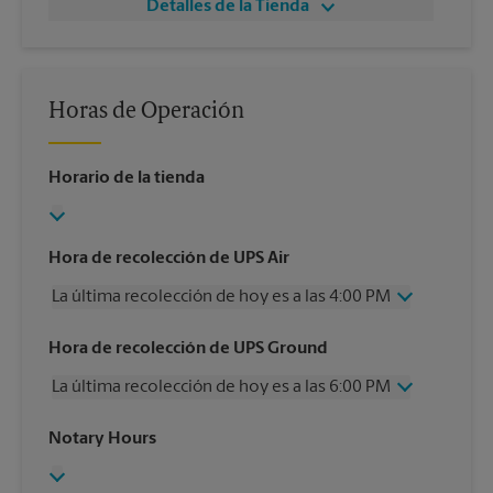
Detalles de la Tienda
Horas de Operación
Horario de la tienda
Hora de recolección de UPS Air
La última recolección de hoy es a las 4:00 PM
Miércoles
4:00 PM
Hora de recolección de UPS Ground
Jueves
4:00 PM
La última recolección de hoy es a las 6:00 PM
Viernes
4:00 PM
Sábado
Sin Recolección
Miércoles
6:00 PM
Notary Hours
Domingo
Sin Recolección
Jueves
6:00 PM
Lunes
4:00 PM
Viernes
6:00 PM
Martes
4:00 PM