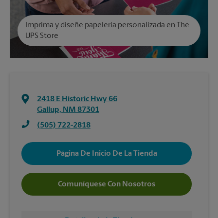
Imprima y diseñe papelería personalizada en The
UPS Store
2418 E Historic Hwy 66
Gallup
,
NM
87301
(505) 722-2818
Página De Inicio De La Tienda
Comuníquese Con Nosotros