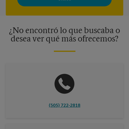
adaptados a sus intereses. Puede darse de baja en cualquier
momento. Para más información, consulte nuestra política de
privacidad. Los centros están bajo la titularidad y la gestión
independiente de franquiciados. Varias ofertas pueden estar
disponibles solo en algunos centros participantes. Para más
información, contacte al centro The UPS Store en su ciudad.
¿No encontró lo que buscaba o
desea ver qué más ofrecemos?
(505) 722-2818