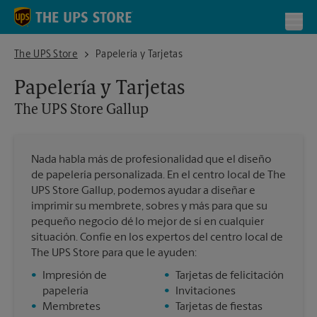
Skip to content
Return to Nav
Toggl
The UPS Store Gallup
The UPS Store
Papelería y Tarjetas
Papelería y Tarjetas
The UPS Store
Gallup
Nada habla más de profesionalidad que el diseño
de papelería personalizada. En el centro local de The
UPS Store Gallup, podemos ayudar a diseñar e
imprimir su membrete, sobres y más para que su
pequeño negocio dé lo mejor de sí en cualquier
situación. Confíe en los expertos del centro local de
The UPS Store para que le ayuden:
•
Impresión de
•
Tarjetas de felicitación
papelería
•
Invitaciones
•
Membretes
•
Tarjetas de fiestas