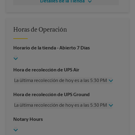
Detalles de la Tienda
Horas de Operación
Horario de la tienda
- Abierto 7 Días
Hora de recolección de UPS Air
La última recolección de hoy es a las 5:30 PM
Miércoles
5:30 PM
Hora de recolección de UPS Ground
Jueves
5:30 PM
La última recolección de hoy es a las 5:30 PM
Viernes
5:30 PM
Sábado
1:00 PM
Miércoles
5:30 PM
Notary Hours
Domingo
Sin Recolección
Jueves
5:30 PM
Lunes
5:30 PM
Viernes
5:30 PM
Martes
5:30 PM