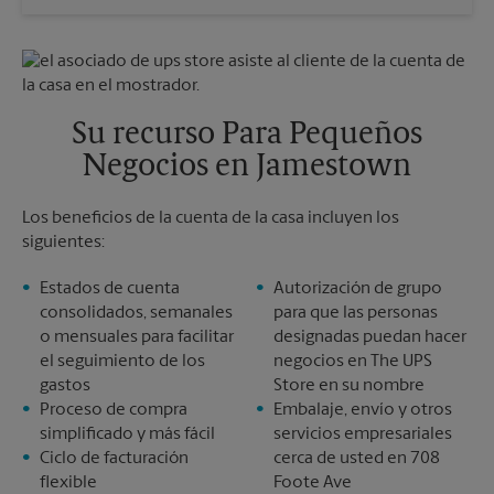
Sábado
Sin Recolección
Domingo
Sin Recolección
Lunes
5:30 PM
Martes
5:30 PM
Su recurso Para Pequeños
Negocios en Jamestown
Los beneficios de la cuenta de la casa incluyen los
siguientes:
Estados de cuenta
Autorización de grupo
consolidados, semanales
para que las personas
o mensuales para facilitar
designadas puedan hacer
el seguimiento de los
negocios en The UPS
gastos
Store en su nombre
Proceso de compra
Embalaje, envío y otros
simplificado y más fácil
servicios empresariales
Ciclo de facturación
cerca de usted en 708
flexible
Foote Ave