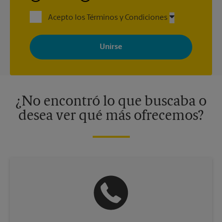
Acepto los Términos y Condiciones
Al registrarse, acepta recibir correos electrónicos de The UPS
Store con noticias, ofertas especiales, promociones y mensajes
adaptados a sus intereses. Puede darse de baja en cualquier
momento. Para más información, consulte nuestra política de
privacidad. Los centros están bajo la titularidad y la gestión
independiente de franquiciados. Varias ofertas pueden estar
disponibles solo en algunos centros participantes. Para más
información, contacte al centro The UPS Store en su ciudad.
¿No encontró lo que buscaba o
desea ver qué más ofrecemos?