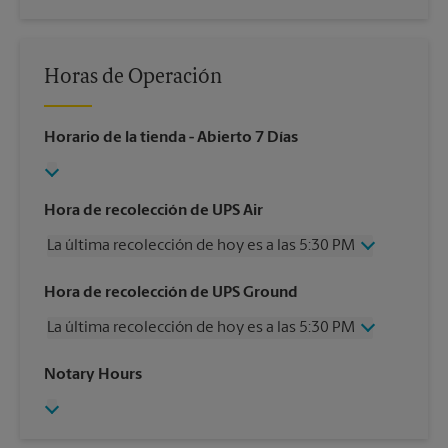
Horas de Operación
Horario de la tienda
- Abierto 7 Días
Hora de recolección de UPS Air
La última recolección de hoy es a las 5:30 PM
Miércoles
5:30 PM
Hora de recolección de UPS Ground
Jueves
5:30 PM
La última recolección de hoy es a las 5:30 PM
Viernes
5:30 PM
Sábado
1:00 PM
Miércoles
5:30 PM
Notary Hours
Domingo
Sin Recolección
Jueves
5:30 PM
Lunes
5:30 PM
Viernes
5:30 PM
Martes
5:30 PM
Sábado
Sin Recolección