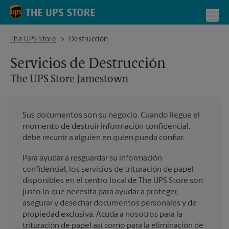
Skip to content
Return to Nav
Toggl
The UPS Store Jamestown
The UPS Store
Destrucción
Servicios de Destrucción
The UPS Store
Jamestown
Sus documentos son su negocio. Cuando llegue el
momento de destruir información confidencial,
debe recurrir a alguien en quien pueda confiar.
Para ayudar a resguardar su información
confidencial, los servicios de trituración de papel
disponibles en el centro local de The UPS Store son
justo lo que necesita para ayudar a proteger,
asegurar y desechar documentos personales y de
propiedad exclusiva. Acuda a nosotros para la
trituración de papel así como para la eliminación de