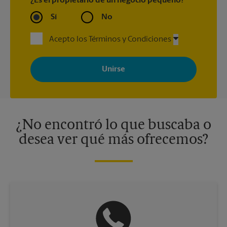
¿Es el propietario de un negocio pequeño?
Sí
No
Acepto los Términos y Condiciones
Al registrarse, acepta recibir correos electrónicos de The UPS
Store con noticias, ofertas especiales, promociones y mensajes
adaptados a sus intereses. Puede darse de baja en cualquier
momento. Para más información, consulte nuestra política de
privacidad. Los centros están bajo la titularidad y la gestión
independiente de franquiciados. Varias ofertas pueden estar
disponibles solo en algunos centros participantes. Para más
información, contacte al centro The UPS Store en su ciudad.
¿No encontró lo que buscaba o
desea ver qué más ofrecemos?