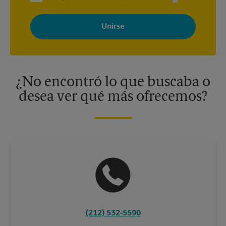
Al registrarse, acepta recibir correos electrónicos de The UPS
Store con noticias, ofertas especiales, promociones y mensajes
adaptados a sus intereses. Puede darse de baja en cualquier
momento. Para más información, consulte nuestra política de
privacidad. Los centros están bajo la titularidad y la gestión
independiente de franquiciados. Varias ofertas pueden estar
disponibles solo en algunos centros participantes. Para más
información, contacte al centro The UPS Store en su ciudad.
¿No encontró lo que buscaba o
desea ver qué más ofrecemos?
(212) 532-5590