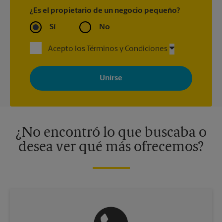
¿Es el propietario de un negocio pequeño?
Sí
No
Acepto los Términos y Condiciones
Al registrarse, acepta recibir correos electrónicos de The UPS
Store con noticias, ofertas especiales, promociones y mensajes
adaptados a sus intereses. Puede darse de baja en cualquier
momento. Para más información, consulte nuestra política de
privacidad. Los centros están bajo la titularidad y la gestión
independiente de franquiciados. Varias ofertas pueden estar
disponibles solo en algunos centros participantes. Para más
información, contacte al centro The UPS Store en su ciudad.
¿No encontró lo que buscaba o
desea ver qué más ofrecemos?