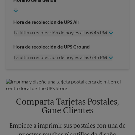
Horario de la tienda
Hora de recolección de UPS Air
La última recolección de hoy es a las 6:45 PM
Miércoles
6:45 PM
Hora de recolección de UPS Ground
Jueves
6:45 PM
La última recolección de hoy es a las 6:45 PM
Viernes
6:45 PM
Sábado
2:30 PM
Miércoles
6:45 PM
Domingo
Sin Recolección
Jueves
6:45 PM
Lunes
6:45 PM
Viernes
6:45 PM
Martes
6:45 PM
Sábado
Sin Recolección
Domingo
Sin Recolección
Comparta Tarjetas Postales,
Lunes
6:45 PM
Gane Clientes
Martes
6:45 PM
Empiece a imprimir sus postales con una de