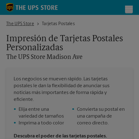
Skip to content
Return to Nav
Toggl
The UPS Store Madison Ave
The UPS Store
Tarjetas Postales
Impresión de Tarjetas Postales
Personalizadas
The UPS Store
Madison Ave
Los negocios se mueven rápido. Las tarjetas
postales le dan la flexibilidad de anunciar sus
noticias más importantes de forma rápida y
eficiente.
•
Elija entre una
•
Convierta su postal en
variedad de tamaños
una campaña de
•
Imprima a todo color
correo directo.
Descubra el poder de las tarjetas postales.