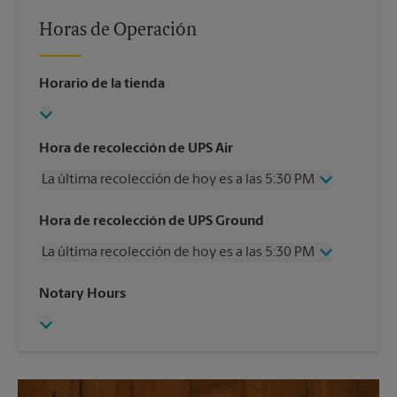
Horas de Operación
Horario de la tienda
Hora de recolección de UPS Air
La última recolección de hoy es a las 5:30 PM
Miércoles
5:30 PM
Hora de recolección de UPS Ground
Jueves
5:30 PM
La última recolección de hoy es a las 5:30 PM
Viernes
5:30 PM
Sábado
12:00 PM
Miércoles
5:30 PM
Notary Hours
Domingo
Sin Recolección
Jueves
5:30 PM
Lunes
5:30 PM
Viernes
5:30 PM
Martes
5:30 PM
Sábado
Sin Recolección
Domingo
Sin Recolección
Lunes
5:30 PM