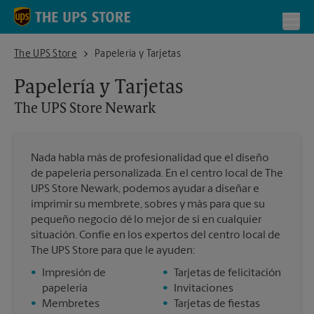
Skip to content
Return to Nav
Toggl
The UPS Store Newark
The UPS Store
Papelería y Tarjetas
Papelería y Tarjetas
The UPS Store
Newark
Nada habla más de profesionalidad que el diseño
de papelería personalizada. En el centro local de The
UPS Store Newark, podemos ayudar a diseñar e
imprimir su membrete, sobres y más para que su
pequeño negocio dé lo mejor de sí en cualquier
situación. Confíe en los expertos del centro local de
The UPS Store para que le ayuden:
•
Impresión de
•
Tarjetas de felicitación
papelería
•
Invitaciones
•
Membretes
•
Tarjetas de fiestas