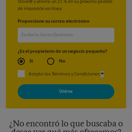
Store® y ahorre un 15 % en su próximo pedido
de impresión en línea.
Proporcione su correo electrónico
¿Es el propietario de un negocio pequeño?
Sí
No
Acepto los Términos y Condiciones
Al registrarse, acepta recibir correos electrónicos de The UPS
Store con noticias, ofertas especiales, promociones y mensajes
adaptados a sus intereses. Puede darse de baja en cualquier
momento. Para más información, consulte nuestra política de
privacidad. Los centros están bajo la titularidad y la gestión
independiente de franquiciados. Varias ofertas pueden estar
disponibles solo en algunos centros participantes. Para más
información, contacte al centro The UPS Store en su ciudad.
¿No encontró lo que buscaba o