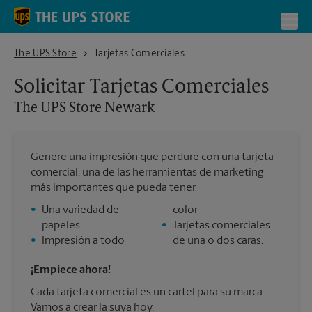
Skip to content
Return to Nav
Toggl
The UPS Store Newark
The UPS Store
Tarjetas Comerciales
Solicitar Tarjetas Comerciales
The UPS Store
Newark
Genere una impresión que perdure con una tarjeta
comercial, una de las herramientas de marketing
más importantes que pueda tener.
•
Una variedad de
color
papeles
•
Tarjetas comerciales
•
Impresión a todo
de una o dos caras.
¡Empiece ahora!
Cada tarjeta comercial es un cartel para su marca.
Vamos a crear la suya hoy.