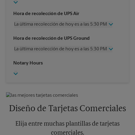
Hora de recolección de UPS Air
La última recolección de hoy es a las 5:30 PM
Miércoles
5:30 PM
Hora de recolección de UPS Ground
Jueves
5:30 PM
La última recolección de hoy es a las 5:30 PM
Viernes
5:30 PM
Sábado
12:00 PM
Miércoles
5:30 PM
Notary Hours
Domingo
Sin Recolección
Jueves
5:30 PM
Lunes
5:30 PM
Viernes
5:30 PM
Martes
5:30 PM
Sábado
Sin Recolección
Domingo
Sin Recolección
Lunes
5:30 PM
Martes
5:30 PM
Diseño de Tarjetas Comerciales
Elija entre muchas plantillas de tarjetas
comerciales.