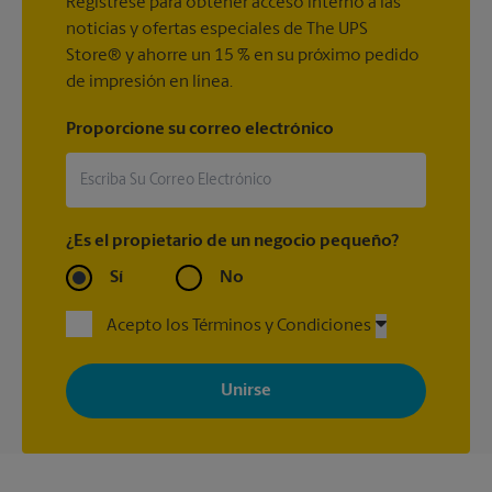
Regístrese para obtener acceso interno a las
noticias y ofertas especiales de The UPS
Store® y ahorre un 15 % en su próximo pedido
de impresión en línea.
Proporcione su correo electrónico
¿Es el propietario de un negocio pequeño?
Sí
No
Acepto los Términos y Condiciones
Al registrarse, acepta recibir correos electrónicos de The UPS
Store con noticias, ofertas especiales, promociones y mensajes
adaptados a sus intereses. Puede darse de baja en cualquier
momento. Para más información, consulte nuestra política de
privacidad. Los centros están bajo la titularidad y la gestión
independiente de franquiciados. Varias ofertas pueden estar
disponibles solo en algunos centros participantes. Para más
información, contacte al centro The UPS Store en su ciudad.