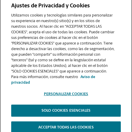
Ajustes de Privacidad y Cookies
COMUNÍQUESE CON NOSOTROS
Utilizamos cookies y tecnologías similares para personalizar
su experiencia en nuestro(s) sitio(s) y en los sitios de
nuestros socios. Al hacer clic en "ACCEPTAR TODAS LAS
COOKIES", acepta el uso de todas las cookies. Puede cambiar
sus preferencias de cookies al hacer clic en el botón
"PERSONALIZAR COOKIES" que aparece a continuación. Tiene
derecho a desactivar las cookies, como las de segmentación,
que pueden "compartir" su información personal con
"terceros" (tal y como se define en la lesgislación estatal
aplicable de los Estados Unidos), al hacer clic en el botón
"SOLO COOKIES ESENCIALES" que aparece a continuación.
VER LA PÁGINA DE LA TIENDA
Para más información, consulte nuestro
Aviso de
privacidad
PERSONALIZAR COOKIES
SOLO COOKIES ESENCIALES
Copyright © 1994-
2026
.
The UPS Store
|
Aviso de Privacidad
|
Términos de Uso del Sitio Web
|
Contraste Alto
ACCEPTAR TODAS LAS COOKIES
PERSONALIZAR COOKIES