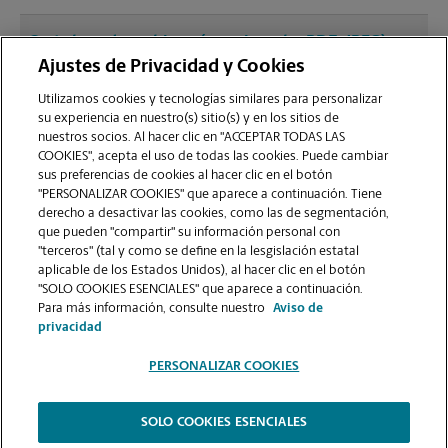
¿Qué clase de archivos (por ejemplo, PDF, JPEG)
debo usar para enviar a imprimir documentos en
Ajustes de Privacidad y Cookies
la sucursal de York?
Utilizamos cookies y tecnologías similares para personalizar
su experiencia en nuestro(s) sitio(s) y en los sitios de
nuestros socios. Al hacer clic en "ACCEPTAR TODAS LAS
¿Puedo terminar un trabajo de impresión
COOKIES", acepta el uso de todas las cookies. Puede cambiar
(laminado, encuadernado o engrapado) en la
sus preferencias de cookies al hacer clic en el botón
sucursal ubicada en 2536 Eastern Blvd?
"PERSONALIZAR COOKIES" que aparece a continuación. Tiene
derecho a desactivar las cookies, como las de segmentación,
que pueden "compartir" su información personal con
¿La sucursal de York ofrece servicios de impresión
"terceros" (tal y como se define en la lesgislación estatal
de gran formato como pancartas, carteles o
aplicable de los Estados Unidos), al hacer clic en el botón
"SOLO COOKIES ESENCIALES" que aparece a continuación.
planos?
Para más información, consulte nuestro
Aviso de
privacidad
PERSONALIZAR COOKIES
SOLO COOKIES ESENCIALES
Copyright © 1994-
2026
.
The UPS Store
|
Aviso de Privacidad
|
Términos de Uso del Sitio Web
|