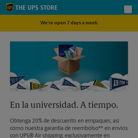
Skip to content
Return to Nav
Toggl
We're open 7 days a week
En la universidad. A tiempo.
Obtenga 20% de descuento en empaques, así
como nuestra garantía de reembolso** en envíos
con UPS® Air shipping, exclusivamente en