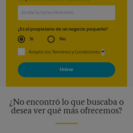
¿Es el propietario de un negocio pequeño?
Sí
No
Acepto los Términos y Condiciones
Al registrarse, acepta recibir correos electrónicos de The UPS
Store con noticias, ofertas especiales, promociones y mensajes
adaptados a sus intereses. Puede darse de baja en cualquier
momento. Para más información, consulte nuestra política de
privacidad. Los centros están bajo la titularidad y la gestión
independiente de franquiciados. Varias ofertas pueden estar
disponibles solo en algunos centros participantes. Para más
información, contacte al centro The UPS Store en su ciudad.
¿No encontró lo que buscaba o
desea ver qué más ofrecemos?