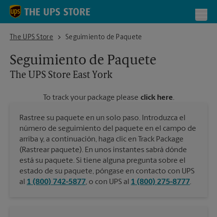
Skip to content
Return to Nav
Toggl
The UPS Store East York
The UPS Store
Seguimiento de Paquete
Seguimiento de Paquete
The UPS Store
East York
To track your package please
click here
.
Rastree su paquete en un solo paso. Introduzca el
número de seguimiento del paquete en el campo de
arriba y, a continuación, haga clic en Track Package
(Rastrear paquete). En unos instantes sabrá dónde
está su paquete. Si tiene alguna pregunta sobre el
estado de su paquete, póngase en contacto con UPS
al
1 (800) 742-5877
, o con UPS al
1 (800) 275-8777
.