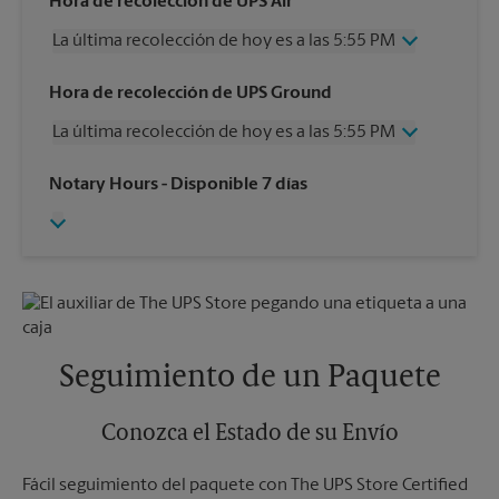
Hora de recolección de UPS Air
La última recolección de hoy es a las 5:55 PM
Miércoles
5:55 PM
Hora de recolección de UPS Ground
Jueves
5:55 PM
La última recolección de hoy es a las 5:55 PM
Viernes
5:55 PM
Sábado
2:00 PM
Miércoles
5:55 PM
Notary Hours
- Disponible 7 días
Domingo
Sin Recolección
Jueves
5:55 PM
Lunes
5:55 PM
Viernes
5:55 PM
Martes
5:55 PM
Sábado
2:00 PM
Domingo
Sin Recolección
Lunes
5:55 PM
Martes
5:55 PM
Seguimiento de un Paquete
Conozca el Estado de su Envío
Fácil seguimiento del paquete con The UPS Store Certified