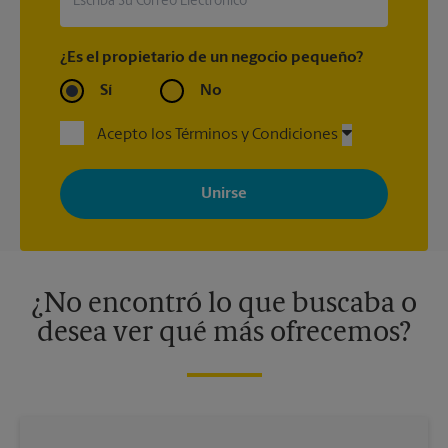
¿Es el propietario de un negocio pequeño?
Sí
No
Acepto los Términos y Condiciones
Al registrarse, acepta recibir correos electrónicos de The UPS
Store con noticias, ofertas especiales, promociones y mensajes
adaptados a sus intereses. Puede darse de baja en cualquier
momento. Para más información, consulte nuestra política de
privacidad. Los centros están bajo la titularidad y la gestión
independiente de franquiciados. Varias ofertas pueden estar
disponibles solo en algunos centros participantes. Para más
información, contacte al centro The UPS Store en su ciudad.
¿No encontró lo que buscaba o
desea ver qué más ofrecemos?