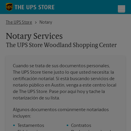
Skip to content
Return to Nav
Toggl
The UPS Store Woodland Shopping Center
The UPS Store
Notary
Notary Services
The UPS Store
Woodland Shopping Center
Cuando se trata de sus documentos personales,
The UPS Store tiene justo lo que usted necesita: la
certificación notarial. Si está buscando servicios de
notario público en Austin, venga a este centro local
de The UPS Store. Pase por aquí hoy y tache la
notarización de su lista.
Algunos documentos comúnmente notariados
incluyen:
•
Testamentos
•
Contratos