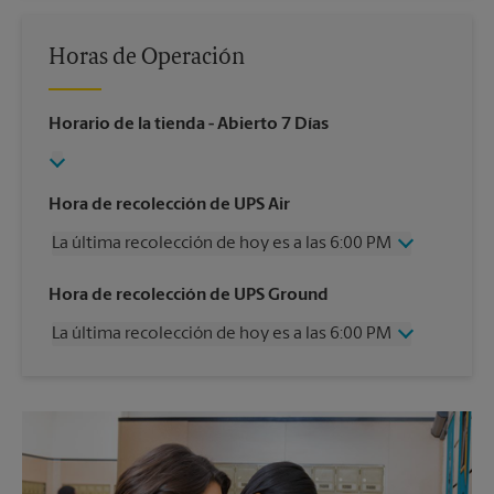
Horas de Operación
Horario de la tienda
- Abierto 7 Días
Hora de recolección de UPS Air
La última recolección de hoy es a las 6:00 PM
Miércoles
6:00 PM
Hora de recolección de UPS Ground
Jueves
6:00 PM
La última recolección de hoy es a las 6:00 PM
Viernes
6:00 PM
Sábado
1:00 PM
Miércoles
6:00 PM
Domingo
Sin Recolección
Jueves
6:00 PM
Lunes
6:00 PM
Viernes
6:00 PM
Martes
6:00 PM
Sábado
Sin Recolección
Domingo
Sin Recolección