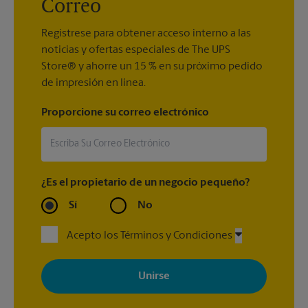
Correo
Regístrese para obtener acceso interno a las
noticias y ofertas especiales de The UPS
Store® y ahorre un 15 % en su próximo pedido
de impresión en línea.
Proporcione su correo electrónico
¿Es el propietario de un negocio pequeño?
Sí
No
Acepto los Términos y Condiciones
Al registrarse, acepta recibir correos electrónicos de The UPS
Store con noticias, ofertas especiales, promociones y mensajes
adaptados a sus intereses. Puede darse de baja en cualquier
momento. Para más información, consulte nuestra política de
privacidad. Los centros están bajo la titularidad y la gestión