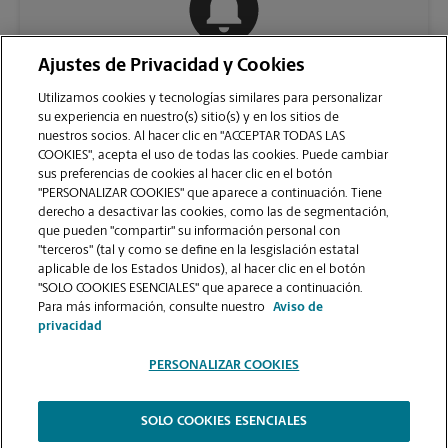
Ajustes de Privacidad y Cookies
COMUNÍQUESE CON NOSOTROS
Utilizamos cookies y tecnologías similares para personalizar
su experiencia en nuestro(s) sitio(s) y en los sitios de
nuestros socios. Al hacer clic en "ACCEPTAR TODAS LAS
COOKIES", acepta el uso de todas las cookies. Puede cambiar
sus preferencias de cookies al hacer clic en el botón
"PERSONALIZAR COOKIES" que aparece a continuación. Tiene
derecho a desactivar las cookies, como las de segmentación,
que pueden "compartir" su información personal con
"terceros" (tal y como se define en la lesgislación estatal
aplicable de los Estados Unidos), al hacer clic en el botón
"SOLO COOKIES ESENCIALES" que aparece a continuación.
VER LA PÁGINA DE LA TIENDA
Para más información, consulte nuestro
Aviso de
privacidad
PERSONALIZAR COOKIES
SOLO COOKIES ESENCIALES
Copyright © 1994-
2026
.
The UPS Store
|
Aviso de Privacidad
|
Términos de Uso del Sitio Web
|