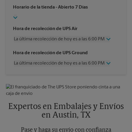
Horario de la tienda
- Abierto 7 Días
Hora de recolección de UPS Air
La última recolección de hoy es a las 6:00 PM
Miércoles
6:00 PM
Hora de recolección de UPS Ground
Jueves
6:00 PM
La última recolección de hoy es a las 6:00 PM
Viernes
6:00 PM
Sábado
1:00 PM
Miércoles
6:00 PM
Domingo
Sin Recolección
Jueves
6:00 PM
Lunes
6:00 PM
Viernes
6:00 PM
Martes
6:00 PM
Sábado
Sin Recolección
Domingo
Sin Recolección
Expertos en Embalajes y Envíos
Lunes
6:00 PM
en Austin, TX
Martes
6:00 PM
Pase y haga su envío con confianza