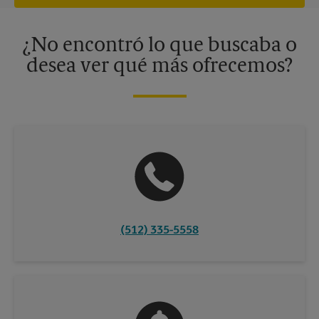
independiente de franquiciados. Varias ofertas pueden estar
disponibles solo en algunos centros participantes. Para más
información, contacte al centro The UPS Store en su ciudad.
¿No encontró lo que buscaba o
desea ver qué más ofrecemos?
(512) 335-5558