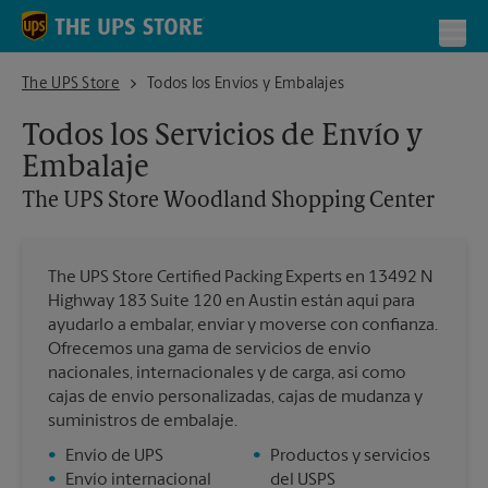
Skip to content
Return to Nav
Toggl
The UPS Store Woodland Shopping Center
The UPS Store
Todos los Envíos y Embalajes
Todos los Servicios de Envío y
Embalaje
The UPS Store
Woodland Shopping Center
The UPS Store Certified Packing Experts en 13492 N
Highway 183 Suite 120 en Austin están aquí para
ayudarlo a embalar, enviar y moverse con confianza.
Ofrecemos una gama de servicios de envío
nacionales, internacionales y de carga, así como
cajas de envío personalizadas, cajas de mudanza y
suministros de embalaje.
•
Envío de UPS
•
Productos y servicios
•
Envío internacional
del USPS