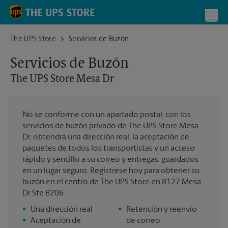
Skip to content
Return to Nav
Toggl
The UPS Store Mesa Dr
The UPS Store
Servicios de Buzón
Servicios de Buzón
The UPS Store
Mesa Dr
No se conforme con un apartado postal; con los
servicios de buzón privado de The UPS Store Mesa
Dr, obtendrá una dirección real, la aceptación de
paquetes de todos los transportistas y un acceso
rápido y sencillo a su correo y entregas, guardados
en un lugar seguro. Regístrese hoy para obtener su
buzón en el centro de The UPS Store en 8127 Mesa
Dr Ste B206.
•
Una dirección real
•
Retención y reenvío
•
Aceptación de
de correo