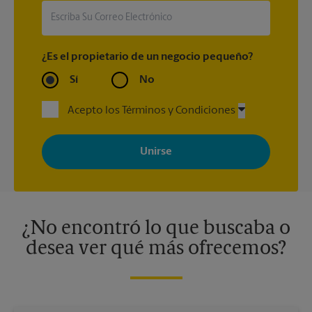
¿Es el propietario de un negocio pequeño?
Sí
No
Acepto los Términos y Condiciones
Al registrarse, acepta recibir correos electrónicos de The UPS
Store con noticias, ofertas especiales, promociones y mensajes
adaptados a sus intereses. Puede darse de baja en cualquier
momento. Para más información, consulte nuestra política de
privacidad. Los centros están bajo la titularidad y la gestión
independiente de franquiciados. Varias ofertas pueden estar
disponibles solo en algunos centros participantes. Para más
información, contacte al centro The UPS Store en su ciudad.
¿No encontró lo que buscaba o
desea ver qué más ofrecemos?