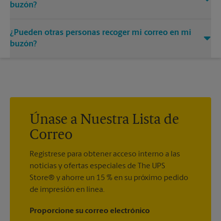
buzón?
Puede añadir los nombres de las personas autorizadas a
¿Pueden otras personas recoger mi correo en mi
recibir correo en su buzón. Cada destinatario deberá
presentar dos formas válidas de identificación para
buzón?
completar el formulario PS 1583 obligatorio.
Sí. Puede permitir que otras personas recojan su correo
prestándoles la llave de su buzón. La posesión de la llave del
buzón se considerará una prueba válida de que el poseedor
de la llave está debidamente autorizado para retirar cualquier
contenido del buzón.
Únase a Nuestra Lista de
Correo
Regístrese para obtener acceso interno a las
noticias y ofertas especiales de The UPS
Store® y ahorre un 15 % en su próximo pedido
de impresión en línea.
Proporcione su correo electrónico