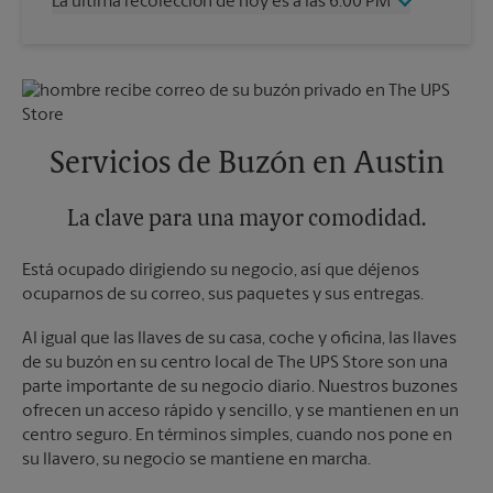
La última recolección de hoy es a las 6:00 PM
Viernes
6:00 PM
Sábado
1:00 PM
Miércoles
6:00 PM
Domingo
Sin Recolección
Jueves
6:00 PM
Lunes
6:00 PM
Viernes
6:00 PM
Martes
6:00 PM
Sábado
Sin Recolección
Domingo
Sin Recolección
Servicios de Buzón en Austin
Lunes
6:00 PM
Martes
6:00 PM
La clave para una mayor comodidad.
Está ocupado dirigiendo su negocio, así que déjenos
ocuparnos de su correo, sus paquetes y sus entregas.
Al igual que las llaves de su casa, coche y oficina, las llaves
de su buzón en su centro local de The UPS Store son una
parte importante de su negocio diario. Nuestros buzones
ofrecen un acceso rápido y sencillo, y se mantienen en un
centro seguro. En términos simples, cuando nos pone en
su llavero, su negocio se mantiene en marcha.