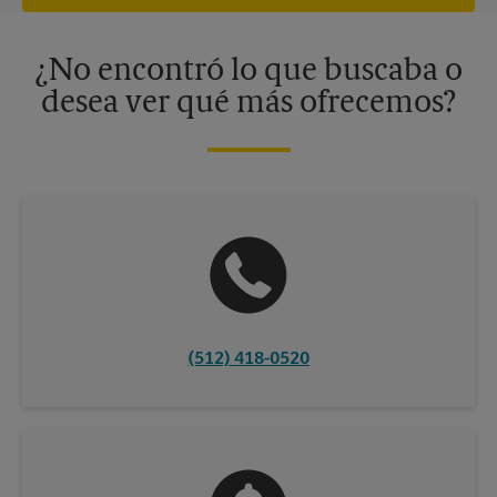
independiente de franquiciados. Varias ofertas pueden estar
disponibles solo en algunos centros participantes. Para más
información, contacte al centro The UPS Store en su ciudad.
¿No encontró lo que buscaba o
desea ver qué más ofrecemos?
(512) 418-0520