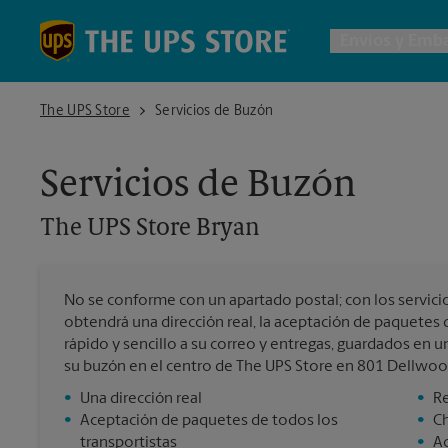
Skip to content
Return to Nav
Envios y Emba
The UPS Store Bryan
The UPS Store
Servicios de Buzón
Envío d
Servicios de Buzón
Cajas de
The UPS Store
Bryan
Servicio
No se conforme con un apartado postal; con los servici
Envío In
obtendrá una dirección real, la aceptación de paquetes 
rápido y sencillo a su correo y entregas, guardados en u
su buzón en el centro de The UPS Store en 801 Dellwoo
Todos l
•
Una dirección real
•
Re
•
Aceptación de paquetes de todos los
•
C
transportistas
•
Ac