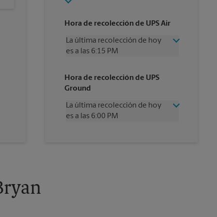
Hora de recolección de UPS Air
La última recolección de hoy
es a las 6:15 PM
Miércoles
6:15 PM
Hora de recolección de UPS
Jueves
6:15 PM
Ground
Viernes
6:15 PM
Sábado
1:30 PM
La última recolección de hoy
Domingo
Sin Recolección
es a las 6:00 PM
Lunes
6:15 PM
Martes
6:15 PM
Miércoles
6:00 PM
Jueves
6:00 PM
Viernes
6:00 PM
Sábado
Sin Recolección
Domingo
Sin Recolección
Bryan
Lunes
6:00 PM
Martes
6:00 PM