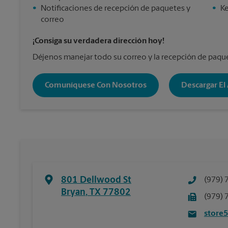
•
Notificaciones de recepción de paquetes y
•
Ke
correo
¡Consiga su verdadera dirección hoy!
Déjenos manejar todo su correo y la recepción de paqu
Comuníquese Con Nosotros
Descargar El
801 Dellwood St
(979) 
Bryan
,
TX
77802
(979) 
store