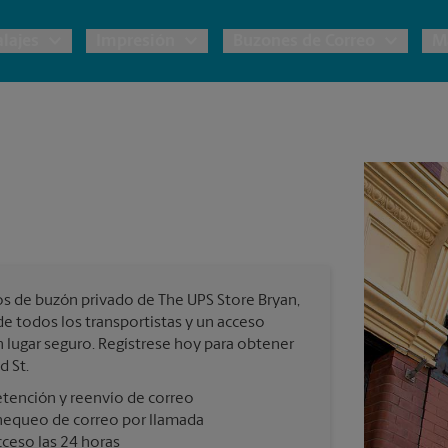
lajes
Impresión
Buzones de Correo
M
e UPS
Copias y Documentos
Envío de Carga
Servicios de Buzón
P
 Embalaje y Envío
Materiales de Marketing
Cajas y Suministros de Mudanza
P
Correo Directo
s Postales
Garantía de Embalaje y Envío
P
Folletos
os de buzón privado de The UPS Store Bryan,
Tarjetas Postales
ternacional
de todos los transportistas y un acceso
n lugar seguro. Regístrese hoy para obtener
Tarjetas Comerciales
d St.
os Servicios de Envío y Embalaje
tención y reenvío de correo
hequeo de correo por llamada
Todos los Servicios de Impresión
ceso las 24 horas