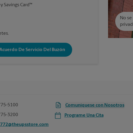
y Savings Card™
No se 
privad
etes.
 Acuerdo De Servicio Del Buzón
775-5100
Comuníquese con Nosotros
775-3200
Programe Una Cita
5772@theupsstore.com