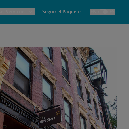
ás Servicios
Seguir el Paquete
EN
ES
Alternar el idiom
lanos e Impresión Arquitectónica
Notary
Cuentas de la Casa
apelería y Tarjetas
Destrucción
Envío de Faxes y
Escaneos
ancartas, Carteles y Letreros
Fotos de Pasaporte
Time-Saving Kiosk
Impresión de Pancartas
Impresión de Carteles
Impresión de Letreros