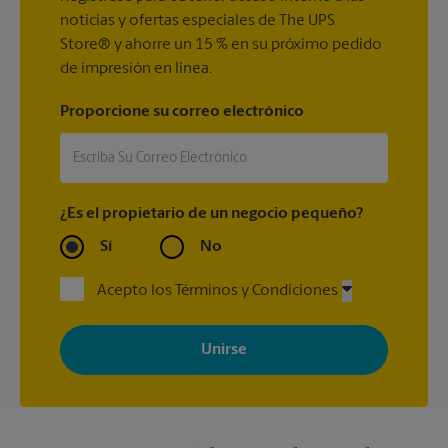
noticias y ofertas especiales de The UPS
Store® y ahorre un 15 % en su próximo pedido
de impresión en línea.
Proporcione su correo electrónico
¿Es el propietario de un negocio pequeño?
Sí
No
Acepto los Términos y Condiciones
Al registrarse, acepta recibir correos electrónicos de The UPS
Store con noticias, ofertas especiales, promociones y mensajes
adaptados a sus intereses. Puede darse de baja en cualquier
momento. Para más información, consulte nuestra política de
privacidad. Los centros están bajo la titularidad y la gestión
independiente de franquiciados. Varias ofertas pueden estar
disponibles solo en algunos centros participantes. Para más
información, contacte al centro The UPS Store en su ciudad.