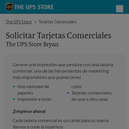
Skip to content
Return to Nav
Toggl
The UPS Store Bryan
The UPS Store
Tarjetas Comerciales
Solicitar Tarjetas Comerciales
The UPS Store
Bryan
Genere una impresión que perdure con una tarjeta
comercial, una de las herramientas de marketing
más importantes que pueda tener.
•
Una variedad de
color
papeles
•
Tarjetas comerciales
•
Impresión a todo
de una o dos caras.
¡Empiece ahora!
Cada tarjeta comercial es un cartel para su marca.
Vamos a crear la suya hoy.