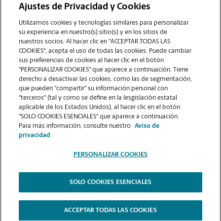
Ajustes de Privacidad y Cookies
COMUNÍQUESE CON NOSOTROS
Utilizamos cookies y tecnologías similares para personalizar
su experiencia en nuestro(s) sitio(s) y en los sitios de
nuestros socios. Al hacer clic en "ACCEPTAR TODAS LAS
COOKIES", acepta el uso de todas las cookies. Puede cambiar
sus preferencias de cookies al hacer clic en el botón
"PERSONALIZAR COOKIES" que aparece a continuación. Tiene
derecho a desactivar las cookies, como las de segmentación,
que pueden "compartir" su información personal con
"terceros" (tal y como se define en la lesgislación estatal
aplicable de los Estados Unidos), al hacer clic en el botón
"SOLO COOKIES ESENCIALES" que aparece a continuación.
VER LA PÁGINA DE LA TIENDA
Para más información, consulte nuestro
Aviso de
privacidad
PERSONALIZAR COOKIES
SOLO COOKIES ESENCIALES
Copyright © 1994-
2026
.
The UPS Store
|
Aviso de Privacidad
|
Términos de Uso del Sitio Web
|
Contraste Alto
ACCEPTAR TODAS LAS COOKIES
PERSONALIZAR COOKIES