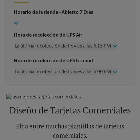
Horario de la tienda
- Abierto 7 Días
Hora de recolección de UPS Air
La última recolección de hoy es a las 6:15 PM
Miércoles
6:15 PM
Hora de recolección de UPS Ground
Jueves
6:15 PM
La última recolección de hoy es a las 6:00 PM
Viernes
6:15 PM
Sábado
1:30 PM
Miércoles
6:00 PM
Domingo
Sin Recolección
Jueves
6:00 PM
Lunes
6:15 PM
Viernes
6:00 PM
Martes
6:15 PM
Sábado
Sin Recolección
Diseño de Tarjetas Comerciales
Domingo
Sin Recolección
Lunes
6:00 PM
Martes
Elija entre muchas plantillas de tarjetas
6:00 PM
comerciales.