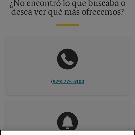
¿No encontró lo que buscaba o
desea ver qué más ofrecemos?
(979) 775-5100