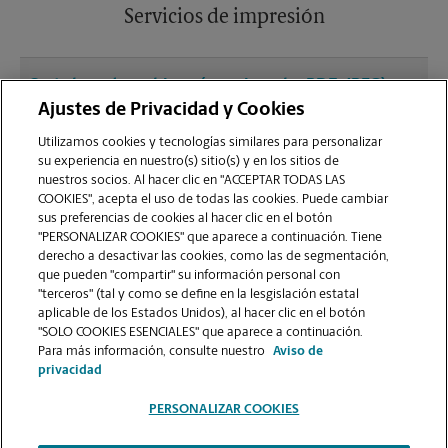
Servicios de impresión
¿Qué clase de archivos (por ejemplo, PDF, JPEG)
debo usar para enviar a imprimir documentos en
Ajustes de Privacidad y Cookies
la sucursal de Frisco?
Utilizamos cookies y tecnologías similares para personalizar
su experiencia en nuestro(s) sitio(s) y en los sitios de
nuestros socios. Al hacer clic en "ACCEPTAR TODAS LAS
¿Puedo terminar un trabajo de impresión
COOKIES", acepta el uso de todas las cookies. Puede cambiar
(laminado, encuadernado o engrapado) en la
sus preferencias de cookies al hacer clic en el botón
sucursal ubicada en 11411 Coit Rd?
"PERSONALIZAR COOKIES" que aparece a continuación. Tiene
derecho a desactivar las cookies, como las de segmentación,
que pueden "compartir" su información personal con
¿La sucursal de Frisco ofrece servicios de
"terceros" (tal y como se define en la lesgislación estatal
impresión de gran formato como pancartas,
aplicable de los Estados Unidos), al hacer clic en el botón
"SOLO COOKIES ESENCIALES" que aparece a continuación.
carteles o planos?
Para más información, consulte nuestro
Aviso de
privacidad
PERSONALIZAR COOKIES