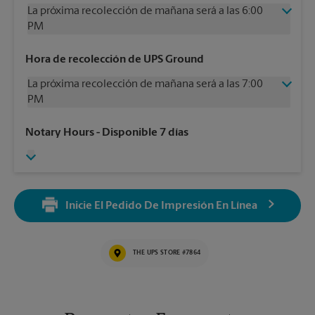
La próxima recolección de mañana será a las 6:00
PM
Jueves
6:00 PM
Hora de recolección de UPS Ground
Viernes
6:00 PM
La próxima recolección de mañana será a las 7:00
Sábado
4:00 PM
PM
Domingo
Sin Recolección
Lunes
6:00 PM
Jueves
7:00 PM
Notary Hours
- Disponible 7 días
Martes
6:00 PM
Viernes
7:00 PM
Miércoles
6:00 PM
Sábado
4:00 PM
Domingo
Sin Recolección
Lunes
7:00 PM
Inicie El Pedido De Impresión En Línea
Martes
7:00 PM
Miércoles
7:00 PM
THE UPS STORE #7864