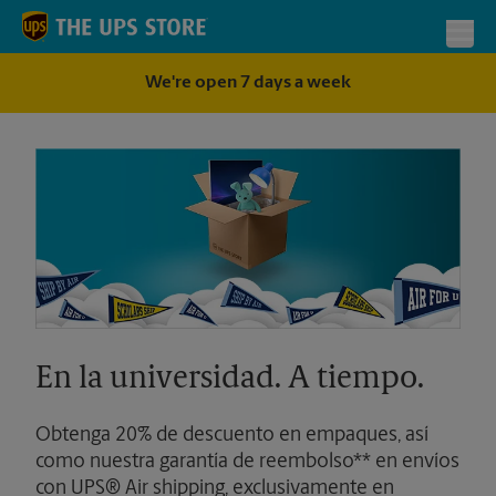
Skip to content
Return to Nav
Toggl
We're open 7 days a week
En la universidad. A tiempo.
Obtenga 20% de descuento en empaques, así
como nuestra garantía de reembolso** en envíos
con UPS® Air shipping, exclusivamente en