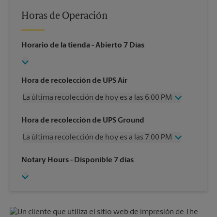
Horas de Operación
Horario de la tienda
- Abierto 7 Días
Hora de recolección de UPS Air
La última recolección de hoy es a las 6:00 PM
Miércoles
6:00 PM
Hora de recolección de UPS Ground
Jueves
6:00 PM
La última recolección de hoy es a las 7:00 PM
Viernes
6:00 PM
Sábado
4:00 PM
Miércoles
7:00 PM
Notary Hours
- Disponible 7 días
Domingo
Sin Recolección
Jueves
7:00 PM
Lunes
6:00 PM
Viernes
7:00 PM
Martes
6:00 PM
Sábado
4:00 PM
Domingo
Sin Recolección
Lunes
7:00 PM