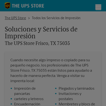
Skip to content
Return to Nav
Toggl
The UPS Store Frisco, TX 75035
The UPS Store
Todos los Servicios de Impresión
Soluciones y Servicios de
Impresión
The UPS Store
Frisco, TX 75035
Cuando necesite algo impreso o copiado para su
pequeño negocio, los profesionales de The UPS
Store Frisco, TX 75035 están listos para ayudarlo a
hacerlo de manera perfecta. Venga a visitar su
imprenta local:
•
Impresión de
•
Plegados y laminados
pancartas
•
Invitaciones y
•
carteles y letreros
postales
•
Encuadernación
•
Membretes y blocs de