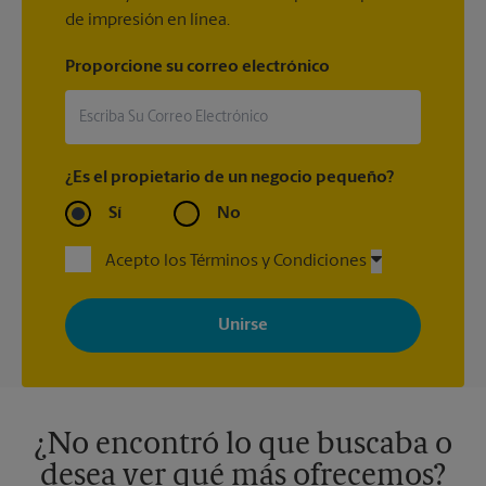
de impresión en línea.
Proporcione su correo electrónico
¿Es el propietario de un negocio pequeño?
Sí
No
Acepto los Términos y Condiciones
Al registrarse, acepta recibir correos electrónicos de The UPS
Store con noticias, ofertas especiales, promociones y mensajes
adaptados a sus intereses. Puede darse de baja en cualquier
momento. Para más información, consulte nuestra política de
privacidad. Los centros están bajo la titularidad y la gestión
independiente de franquiciados. Varias ofertas pueden estar
disponibles solo en algunos centros participantes. Para más
información, contacte al centro The UPS Store en su ciudad.
¿No encontró lo que buscaba o
desea ver qué más ofrecemos?