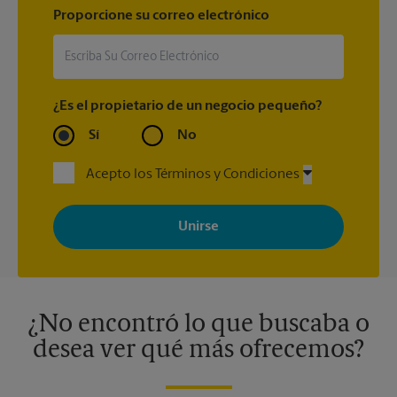
Proporcione su correo electrónico
¿Es el propietario de un negocio pequeño?
Sí
No
Acepto los Términos y Condiciones
Al registrarse, acepta recibir correos electrónicos de The UPS
Store con noticias, ofertas especiales, promociones y mensajes
adaptados a sus intereses. Puede darse de baja en cualquier
momento. Para más información, consulte nuestra política de
privacidad. Los centros están bajo la titularidad y la gestión
independiente de franquiciados. Varias ofertas pueden estar
disponibles solo en algunos centros participantes. Para más
información, contacte al centro The UPS Store en su ciudad.
¿No encontró lo que buscaba o
desea ver qué más ofrecemos?