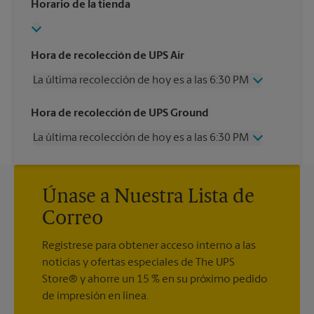
Horario de la tienda
Hora de recolección de UPS Air
La última recolección de hoy es a las 6:30 PM
Miércoles
6:30 PM
Hora de recolección de UPS Ground
Jueves
6:30 PM
La última recolección de hoy es a las 6:30 PM
Viernes
6:30 PM
Sábado
2:00 PM
Miércoles
6:30 PM
Domingo
Sin Recolección
Jueves
6:30 PM
Lunes
6:30 PM
Únase a Nuestra Lista de
Viernes
6:30 PM
Martes
6:30 PM
Sábado
Sin Recolección
Correo
Domingo
Sin Recolección
Lunes
6:30 PM
Regístrese para obtener acceso interno a las
Martes
6:30 PM
noticias y ofertas especiales de The UPS
Store® y ahorre un 15 % en su próximo pedido
de impresión en línea.