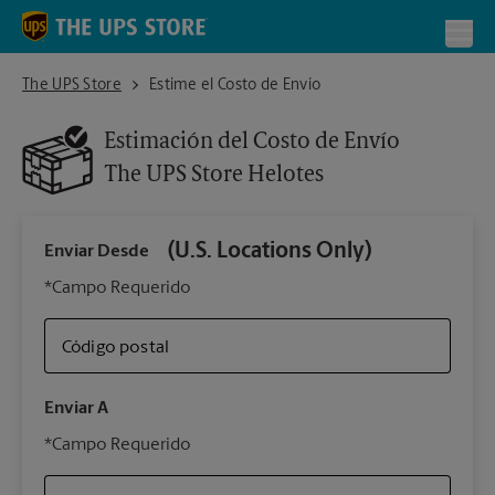
Skip to content
Return to Nav
Toggl
The UPS Store Helotes
The UPS Store
Estime el Costo de Envío
Estimación del Costo de Envío
The UPS Store
Helotes
(U.S. Locations Only)
Enviar Desde
Infor
*Campo Requerido
Código postal
Tipo 
Enviar A
Su 
*Campo Requerido
nues
The 