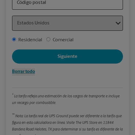
artí
Código postal
Country
Detal
*Cam
Address Type
Residencial
Comercial
Redon
enter
Siguiente
Pe
Borrar todo
Lon
*
La tarifa refleja una estimación de los cargos de transporte e incluye
An
un recargo por combustible.
**
Alt
Nota: La tarifa real de UPS Ground puede ser diferente a la tarifa que
figura en esta calculadora en línea.
Visite The UPS Store en 11844
Bandera Road Helotes, TX para determinar si su tarifa es diferente de la