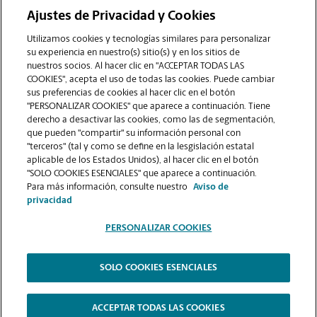
Ajustes de Privacidad y Cookies
COMUNÍQUESE CON NOSOTROS
Utilizamos cookies y tecnologías similares para personalizar
su experiencia en nuestro(s) sitio(s) y en los sitios de
nuestros socios. Al hacer clic en "ACCEPTAR TODAS LAS
COOKIES", acepta el uso de todas las cookies. Puede cambiar
sus preferencias de cookies al hacer clic en el botón
"PERSONALIZAR COOKIES" que aparece a continuación. Tiene
derecho a desactivar las cookies, como las de segmentación,
que pueden "compartir" su información personal con
"terceros" (tal y como se define en la lesgislación estatal
aplicable de los Estados Unidos), al hacer clic en el botón
"SOLO COOKIES ESENCIALES" que aparece a continuación.
VER LA PÁGINA DE LA TIENDA
Para más información, consulte nuestro
Aviso de
privacidad
PERSONALIZAR COOKIES
SOLO COOKIES ESENCIALES
Copyright © 1994-
2026
.
The UPS Store
|
Aviso de Privacidad
|
Términos de Uso del Sitio Web
|
Contraste Alto
ACCEPTAR TODAS LAS COOKIES
PERSONALIZAR COOKIES