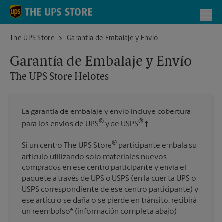
Skip to content
Return to Nav
Toggl
The UPS Store Helotes
The UPS Store
Garantía de Embalaje y Envío
Garantía de Embalaje y Envío
The UPS Store
Helotes
La garantía de embalaje y envío incluye cobertura
®
®
para los envíos de UPS
y de USPS
.†
®
Si un centro The UPS Store
participante embala su
artículo utilizando solo materiales nuevos
comprados en ese centro participante y envía el
paquete a través de UPS o USPS (en la cuenta UPS o
USPS correspondiente de ese centro participante) y
ese artículo se daña o se pierde en tránsito, recibirá
un reembolso* (información completa abajo)