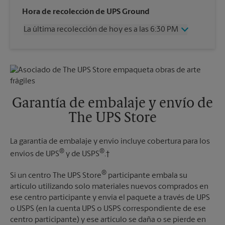
Miércoles
6:30 PM
Hora de recolección de UPS Ground
Jueves
6:30 PM
La última recolección de hoy es a las 6:30 PM
Viernes
6:30 PM
Sábado
2:00 PM
Miércoles
6:30 PM
Domingo
Sin Recolección
Jueves
6:30 PM
Lunes
6:30 PM
Viernes
6:30 PM
Martes
6:30 PM
Sábado
Sin Recolección
Domingo
Sin Recolección
Garantía de embalaje y envío de
Lunes
6:30 PM
The UPS Store
Martes
6:30 PM
La garantía de embalaje y envío incluye cobertura para los
®
®
envíos de UPS
y de USPS
.†
®
Si un centro The UPS Store
participante embala su
artículo utilizando solo materiales nuevos comprados en
ese centro participante y envía el paquete a través de UPS
o USPS (en la cuenta UPS o USPS correspondiente de ese
centro participante) y ese artículo se daña o se pierde en