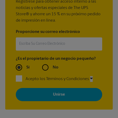
Regístrese para obtener acceso interno a las
noticias y ofertas especiales de The UPS
Store® y ahorre un 15 % en su próximo pedido
de impresión en línea.
Proporcione su correo electrónico
¿Es el propietario de un negocio pequeño?
Sí
No
Acepto los Términos y Condiciones
Al registrarse, acepta recibir correos electrónicos de The UPS
Store con noticias, ofertas especiales, promociones y mensajes
adaptados a sus intereses. Puede darse de baja en cualquier
momento. Para más información, consulte nuestra política de
privacidad. Los centros están bajo la titularidad y la gestión
independiente de franquiciados. Varias ofertas pueden estar
disponibles solo en algunos centros participantes. Para más
información, contacte al centro The UPS Store en su ciudad.