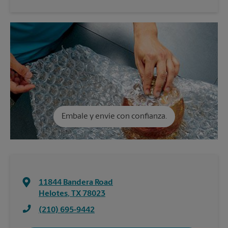
Embale y envíe con confianza.
11844 Bandera Road
Helotes
,
TX
78023
(210) 695-9442