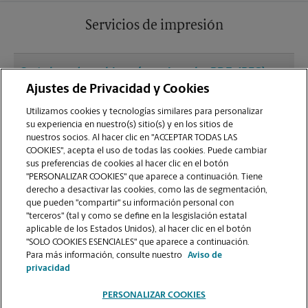
Servicios de impresión
¿Qué clase de archivos (por ejemplo, PDF, JPEG)
debo usar para enviar a imprimir documentos en
Ajustes de Privacidad y Cookies
la sucursal de Blacksburg?
Utilizamos cookies y tecnologías similares para personalizar
su experiencia en nuestro(s) sitio(s) y en los sitios de
nuestros socios. Al hacer clic en "ACCEPTAR TODAS LAS
¿Puedo terminar un trabajo de impresión
COOKIES", acepta el uso de todas las cookies. Puede cambiar
(laminado, encuadernado o engrapado) en la
sus preferencias de cookies al hacer clic en el botón
sucursal ubicada en 125 N Main St?
"PERSONALIZAR COOKIES" que aparece a continuación. Tiene
derecho a desactivar las cookies, como las de segmentación,
que pueden "compartir" su información personal con
¿La sucursal de Blacksburg ofrece servicios de
"terceros" (tal y como se define en la lesgislación estatal
impresión de gran formato como pancartas,
aplicable de los Estados Unidos), al hacer clic en el botón
"SOLO COOKIES ESENCIALES" que aparece a continuación.
carteles o planos?
Para más información, consulte nuestro
Aviso de
privacidad
PERSONALIZAR COOKIES