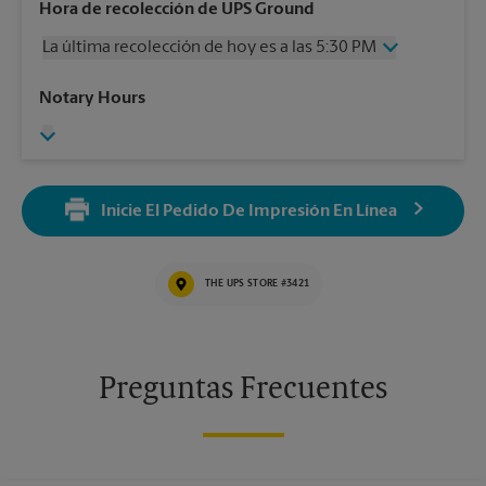
Miércoles
5:30 PM
Hora de recolección de UPS Ground
Jueves
5:30 PM
La última recolección de hoy es a las 5:30 PM
Viernes
5:30 PM
Sábado
2:00 PM
Miércoles
5:30 PM
Notary Hours
Domingo
Sin Recolección
Jueves
5:30 PM
Lunes
5:30 PM
Viernes
5:30 PM
Martes
5:30 PM
Sábado
Sin Recolección
Domingo
Sin Recolección
Inicie El Pedido De Impresión En Línea
Lunes
5:30 PM
Martes
5:30 PM
THE UPS STORE #3421
Preguntas Frecuentes