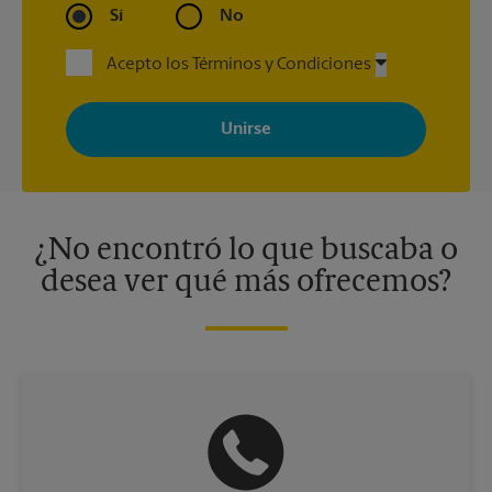
Sí
No
Acepto los Términos y Condiciones
Al registrarse, acepta recibir correos electrónicos de The UPS
Store con noticias, ofertas especiales, promociones y mensajes
adaptados a sus intereses. Puede darse de baja en cualquier
momento. Para más información, consulte nuestra política de
privacidad. Los centros están bajo la titularidad y la gestión
independiente de franquiciados. Varias ofertas pueden estar
disponibles solo en algunos centros participantes. Para más
información, contacte al centro The UPS Store en su ciudad.
¿No encontró lo que buscaba o
desea ver qué más ofrecemos?