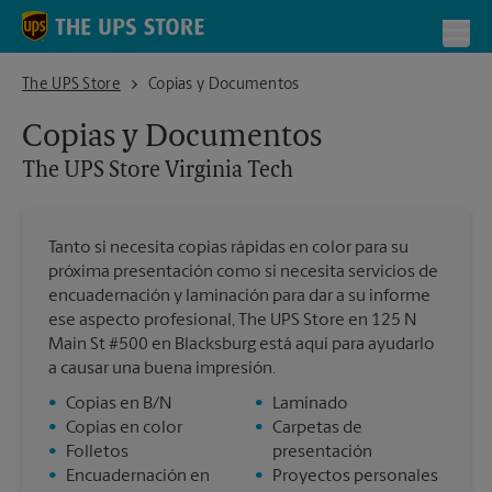
Skip to content
Return to Nav
Toggl
The UPS Store Virginia Tech
The UPS Store
Copias y Documentos
Copias y Documentos
The UPS Store
Virginia Tech
Tanto si necesita copias rápidas en color para su
próxima presentación como si necesita servicios de
encuadernación y laminación para dar a su informe
ese aspecto profesional, The UPS Store en 125 N
Main St #500 en Blacksburg está aquí para ayudarlo
a causar una buena impresión.
•
Copias en B/N
•
Laminado
•
Copias en color
•
Carpetas de
•
Folletos
presentación
•
Encuadernación en
•
Proyectos personales