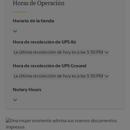
Horas de Operación
Horario de la tienda
Hora de recolección de UPS Air
La última recolección de hoy es a las 5:30 PM
Miércoles
5:30 PM
Hora de recolección de UPS Ground
Jueves
5:30 PM
La última recolección de hoy es a las 5:30 PM
Viernes
5:30 PM
Sábado
2:00 PM
Miércoles
5:30 PM
Notary Hours
Domingo
Sin Recolección
Jueves
5:30 PM
Lunes
5:30 PM
Viernes
5:30 PM
Martes
5:30 PM
Sábado
Sin Recolección
Domingo
Sin Recolección
Lunes
5:30 PM
Martes
5:30 PM