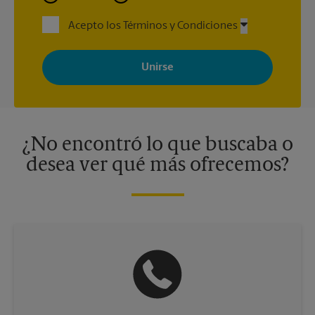
Acepto los Términos y Condiciones
Al registrarse, acepta recibir correos electrónicos de The UPS
Store con noticias, ofertas especiales, promociones y mensajes
adaptados a sus intereses. Puede darse de baja en cualquier
momento. Para más información, consulte nuestra política de
privacidad. Los centros están bajo la titularidad y la gestión
independiente de franquiciados. Varias ofertas pueden estar
disponibles solo en algunos centros participantes. Para más
información, contacte al centro The UPS Store en su ciudad.
¿No encontró lo que buscaba o
desea ver qué más ofrecemos?