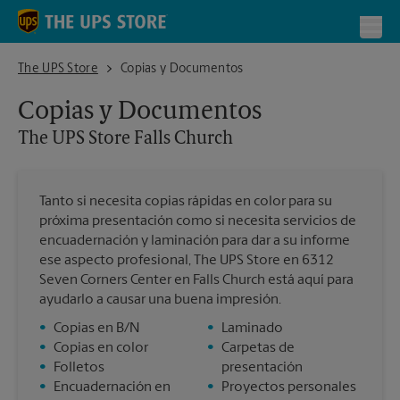
Skip to content
Return to Nav
Toggl
The UPS Store Falls Church
The UPS Store
Copias y Documentos
Copias y Documentos
The UPS Store
Falls Church
Tanto si necesita copias rápidas en color para su
próxima presentación como si necesita servicios de
encuadernación y laminación para dar a su informe
ese aspecto profesional, The UPS Store en 6312
Seven Corners Center en Falls Church está aquí para
ayudarlo a causar una buena impresión.
•
Copias en B/N
•
Laminado
•
Copias en color
•
Carpetas de
•
Folletos
presentación
•
Encuadernación en
•
Proyectos personales