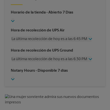
Horario de la tienda
- Abierto 7 Días
Hora de recolección de UPS Air
La última recolección de hoy es a las 6:45 PM
Miércoles
6:45 PM
Hora de recolección de UPS Ground
Jueves
6:45 PM
La última recolección de hoy es a las 6:30 PM
Viernes
6:45 PM
Sábado
4:00 PM
Miércoles
6:30 PM
Notary Hours
- Disponible 7 días
Domingo
Sin Recolección
Jueves
6:30 PM
Lunes
6:45 PM
Viernes
6:30 PM
Martes
6:45 PM
Sábado
4:00 PM
Domingo
Sin Recolección
Lunes
6:30 PM
Martes
6:30 PM