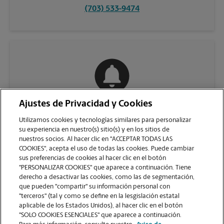
(703) 533-9474
Ajustes de Privacidad y Cookies
COMUNÍQUESE CON NOSOTROS
Utilizamos cookies y tecnologías similares para personalizar
su experiencia en nuestro(s) sitio(s) y en los sitios de
nuestros socios. Al hacer clic en "ACCEPTAR TODAS LAS
COOKIES", acepta el uso de todas las cookies. Puede cambiar
sus preferencias de cookies al hacer clic en el botón
"PERSONALIZAR COOKIES" que aparece a continuación. Tiene
derecho a desactivar las cookies, como las de segmentación,
que pueden "compartir" su información personal con
"terceros" (tal y como se define en la lesgislación estatal
aplicable de los Estados Unidos), al hacer clic en el botón
"SOLO COOKIES ESENCIALES" que aparece a continuación.
VER LA PÁGINA DE LA TIENDA