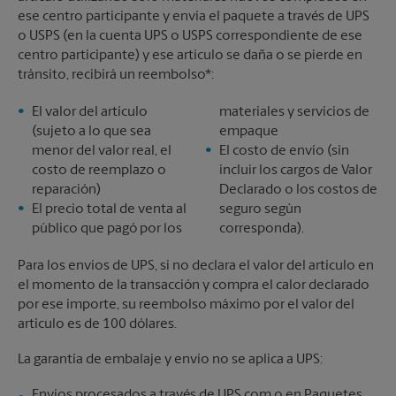
ese centro participante y envía el paquete a través de UPS
o USPS (en la cuenta UPS o USPS correspondiente de ese
centro participante) y ese artículo se daña o se pierde en
tránsito, recibirá un reembolso*:
El valor del artículo
materiales y servicios de
(sujeto a lo que sea
empaque
menor del valor real, el
El costo de envío (sin
costo de reemplazo o
incluir los cargos de Valor
reparación)
Declarado o los costos de
El precio total de venta al
seguro según
público que pagó por los
corresponda).
Para los envíos de UPS, si no declara el valor del artículo en
el momento de la transacción y compra el calor declarado
por ese importe, su reembolso máximo por el valor del
artículo es de 100 dólares.
La garantía de embalaje y envío no se aplica a UPS:
Envíos procesados a través de UPS.com o en Paquetes