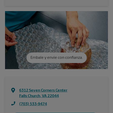
Embale y envíe con confianza.
6312 Seven Corners Center
Falls Church
,
VA
22044
(703) 533-9474