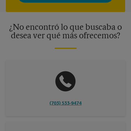
momento. Para más información, consulte nuestra política de
privacidad. Los centros están bajo la titularidad y la gestión
independiente de franquiciados. Varias ofertas pueden estar
disponibles solo en algunos centros participantes. Para más
información, contacte al centro The UPS Store en su ciudad.
¿No encontró lo que buscaba o
desea ver qué más ofrecemos?
(703) 533-9474