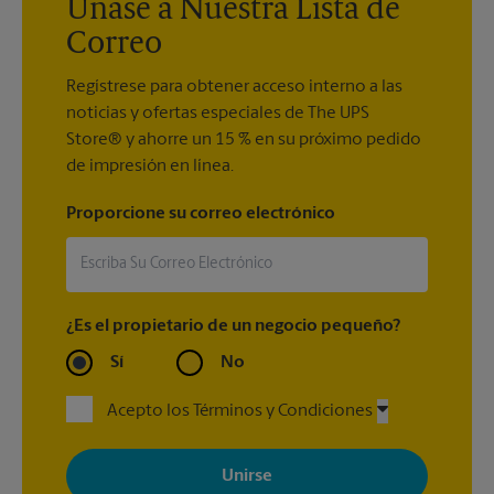
Únase a Nuestra Lista de
Correo
Regístrese para obtener acceso interno a las
noticias y ofertas especiales de The UPS
Store® y ahorre un 15 % en su próximo pedido
de impresión en línea.
Proporcione su correo electrónico
¿Es el propietario de un negocio pequeño?
Sí
No
Acepto los Términos y Condiciones
Al registrarse, acepta recibir correos electrónicos de The UPS
Store con noticias, ofertas especiales, promociones y mensajes
adaptados a sus intereses. Puede darse de baja en cualquier