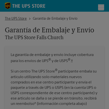
Skip to content
Return to Nav
Toggl
The UPS Store Falls Church
The UPS Store
Garantía de Embalaje y Envío
Garantía de Embalaje y Envío
The UPS Store
Falls Church
La garantía de embalaje y envío incluye cobertura
®
®
para los envíos de UPS
y de USPS
.†
®
Si un centro The UPS Store
participante embala su
artículo utilizando solo materiales nuevos
comprados en ese centro participante y envía el
paquete a través de UPS o USPS (en la cuenta UPS o
USPS correspondiente de ese centro participante) y
ese artículo se daña o se pierde en tránsito, recibirá
un reembolso* (información completa abajo)