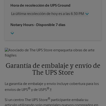
Miércoles
6:45 PM
Hora de recolección de UPS Ground
Jueves
6:45 PM
La última recolección de hoy es a las 6:30 PM
Viernes
6:45 PM
Sábado
4:00 PM
Miércoles
6:30 PM
Notary Hours
- Disponible 7 días
Domingo
Sin Recolección
Jueves
6:30 PM
Lunes
6:45 PM
Viernes
6:30 PM
Martes
6:45 PM
Sábado
4:00 PM
Domingo
Sin Recolección
Lunes
6:30 PM
Martes
6:30 PM
Garantía de embalaje y envío de
The UPS Store
La garantía de embalaje y envío incluye cobertura para los
®
®
envíos de UPS
y de USPS
.†
®
Si un centro The UPS Store
participante embala su
artículo utilizando solo materiales nuevos comprados en