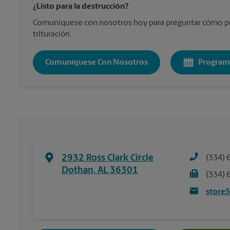
¿Listo para la destrucción?
Comuníquese con nosotros hoy para preguntar cómo pu
trituración.
Comuníquese Con Nosotros
Program
2932 Ross Clark Circle
(334) 
Dothan
,
AL
36301
(334) 
store