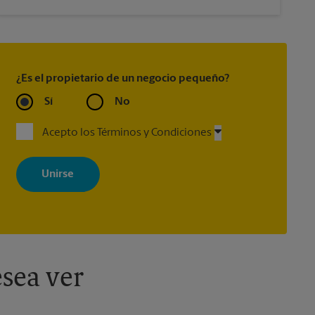
¿Es el propietario de un negocio pequeño?
Sí
No
Acepto los Términos y Condiciones
Al registrarse, acepta recibir correos electrónicos de The UPS Store
con noticias, ofertas especiales, promociones y mensajes
adaptados a sus intereses. Puede darse de baja en cualquier
momento. Para más información, consulte nuestra política de
privacidad. Los centros están bajo la titularidad y la gestión
independiente de franquiciados. Varias ofertas pueden estar
disponibles solo en algunos centros participantes. Para más
información, contacte al centro The UPS Store en su ciudad.
sea ver