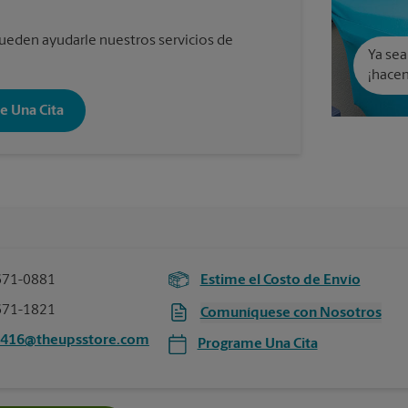
eden ayudarle nuestros servicios de
Ya sea
¡hacem
e Una Cita
671-0881
Estime el Costo de Envío
671-1821
Comuníquese con Nosotros
5416@theupsstore.com
Programe Una Cita