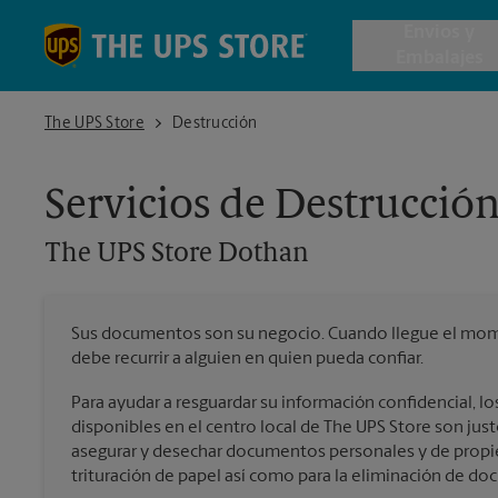
Skip to content
Return to Nav
Envios y
Embalajes
The UPS Store Dothan
The UPS Store
Destrucción
Envío de 
Servicios de Destrucció
Cajas de 
The UPS Store
Dothan
Servicios 
Sus documentos son su negocio. Cuando llegue el mome
Envío Inte
debe recurrir a alguien en quien pueda confiar.
Para ayudar a resguardar su información confidencial, los
disponibles en el centro local de The UPS Store son just
Todos los
asegurar y desechar documentos personales y de propie
trituración de papel así como para la eliminación de d