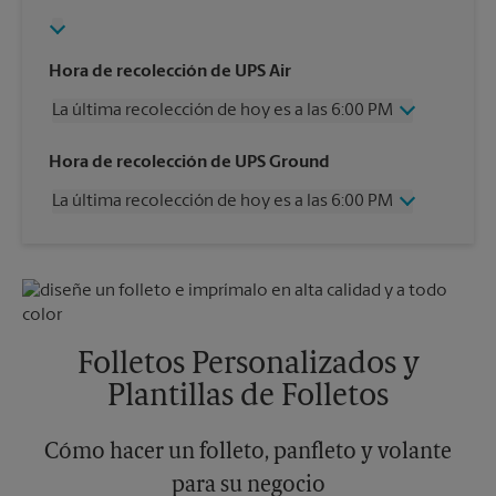
Hora de recolección de UPS Air
La última recolección de hoy es a las 6:00 PM
Miércoles
6:00 PM
Hora de recolección de UPS Ground
Jueves
6:00 PM
La última recolección de hoy es a las 6:00 PM
Viernes
6:00 PM
Sábado
12:00 PM
Miércoles
6:00 PM
Domingo
Sin Recolección
Jueves
6:00 PM
Lunes
6:00 PM
Viernes
6:00 PM
Martes
6:00 PM
Sábado
Sin Recolección
Domingo
Sin Recolección
Folletos Personalizados y
Lunes
6:00 PM
Plantillas de Folletos
Martes
6:00 PM
Cómo hacer un folleto, panfleto y volante
para su negocio