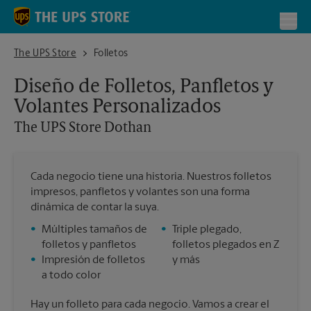
Skip to content
Return to Nav
Toggl
The UPS Store Dothan
The UPS Store
Folletos
Diseño de Folletos, Panfletos y
Volantes Personalizados
The UPS Store
Dothan
Cada negocio tiene una historia. Nuestros folletos
impresos, panfletos y volantes son una forma
dinámica de contar la suya.
•
Múltiples tamaños de
•
Triple plegado,
folletos y panfletos
folletos plegados en Z
•
Impresión de folletos
y más
a todo color
Hay un folleto para cada negocio. Vamos a crear el