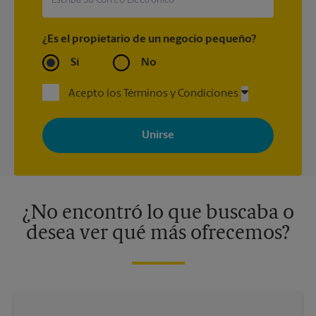
¿Es el propietario de un negocio pequeño?
Sí
No
Acepto los Términos y Condiciones
Al registrarse, acepta recibir correos electrónicos de The UPS
Store con noticias, ofertas especiales, promociones y mensajes
adaptados a sus intereses. Puede darse de baja en cualquier
momento. Para más información, consulte nuestra política de
privacidad. Los centros están bajo la titularidad y la gestión
independiente de franquiciados. Varias ofertas pueden estar
disponibles solo en algunos centros participantes. Para más
información, contacte al centro The UPS Store en su ciudad.
¿No encontró lo que buscaba o
desea ver qué más ofrecemos?