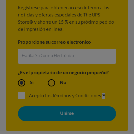
Regístrese para obtener acceso interno a las
noticias y ofertas especiales de The UPS
Store® y ahorre un 15 % en su próximo pedido
de impresión en línea.
Proporcione su correo electrónico
¿Es el propietario de un negocio pequeño?
Sí
No
Acepto los Términos y Condiciones
Al registrarse, acepta recibir correos electrónicos de The UPS
Store con noticias, ofertas especiales, promociones y mensajes
adaptados a sus intereses. Puede darse de baja en cualquier
momento. Para más información, consulte nuestra política de
privacidad. Los centros están bajo la titularidad y la gestión
independiente de franquiciados. Varias ofertas pueden estar