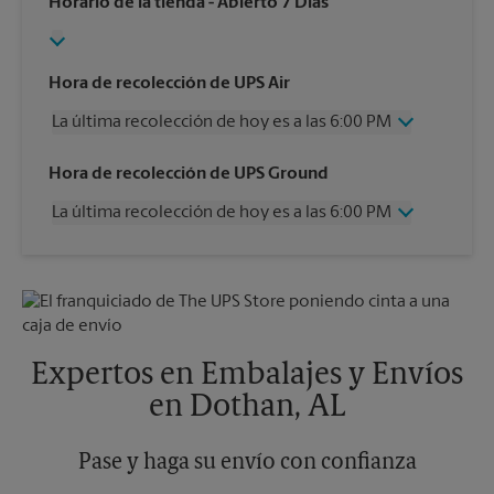
Horario de la tienda
- Abierto 7 Días
Hora de recolección de UPS Air
La última recolección de hoy es a las 6:00 PM
Miércoles
6:00 PM
Hora de recolección de UPS Ground
Jueves
6:00 PM
La última recolección de hoy es a las 6:00 PM
Viernes
6:00 PM
Sábado
12:00 PM
Miércoles
6:00 PM
Domingo
Sin Recolección
Jueves
6:00 PM
Lunes
6:00 PM
Viernes
6:00 PM
Martes
6:00 PM
Sábado
Sin Recolección
Domingo
Sin Recolección
Expertos en Embalajes y Envíos
Lunes
6:00 PM
en Dothan, AL
Martes
6:00 PM
Pase y haga su envío con confianza