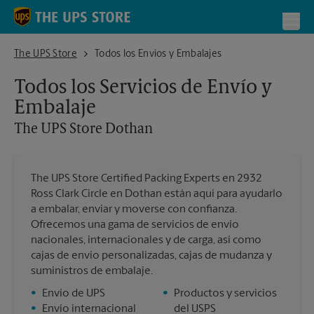
Skip to content
Return to Nav
Toggl
The UPS Store Dothan
The UPS Store
Todos los Envíos y Embalajes
Todos los Servicios de Envío y
Embalaje
The UPS Store
Dothan
The UPS Store Certified Packing Experts en 2932
Ross Clark Circle en Dothan están aquí para ayudarlo
a embalar, enviar y moverse con confianza.
Ofrecemos una gama de servicios de envío
nacionales, internacionales y de carga, así como
cajas de envío personalizadas, cajas de mudanza y
suministros de embalaje.
•
Envío de UPS
•
Productos y servicios
•
Envío internacional
del USPS