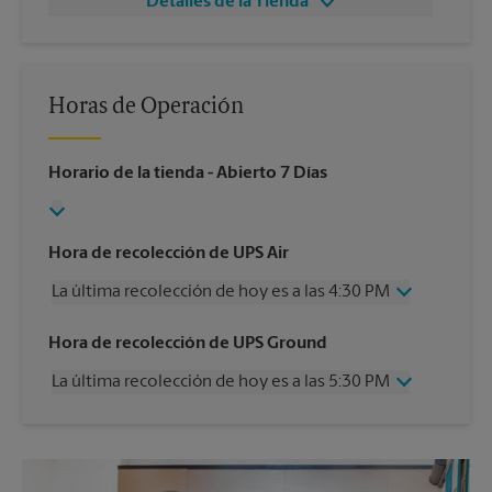
Detalles de la Tienda
Horas de Operación
Horario de la tienda
- Abierto 7 Días
Hora de recolección de UPS Air
La última recolección de hoy es a las 4:30 PM
Miércoles
4:30 PM
Hora de recolección de UPS Ground
Jueves
4:30 PM
La última recolección de hoy es a las 5:30 PM
Viernes
4:30 PM
Sábado
2:30 PM
Miércoles
5:30 PM
Domingo
Sin Recolección
Jueves
5:30 PM
Lunes
4:30 PM
Viernes
5:30 PM
Martes
4:30 PM