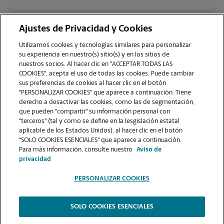
Ajustes de Privacidad y Cookies
Utilizamos cookies y tecnologías similares para personalizar
su experiencia en nuestro(s) sitio(s) y en los sitios de
nuestros socios. Al hacer clic en "ACCEPTAR TODAS LAS
COOKIES", acepta el uso de todas las cookies. Puede cambiar
sus preferencias de cookies al hacer clic en el botón
VER LA PÁGINA DE LA TIENDA
"PERSONALIZAR COOKIES" que aparece a continuación. Tiene
derecho a desactivar las cookies, como las de segmentación,
que pueden "compartir" su información personal con
"terceros" (tal y como se define en la lesgislación estatal
aplicable de los Estados Unidos), al hacer clic en el botón
"SOLO COOKIES ESENCIALES" que aparece a continuación.
Para más información, consulte nuestro
Aviso de
Copyright © 1994-
2026
.
privacidad
Como es un negocio de franquicias, cada centro The UPS Store está bajo la
PERSONALIZAR COOKIES
titularidad y la gestión independiente de franquiciados. The UPS Store Inc.,
como franquiciador, no le ofrece formación notarial al dueño de la franquicia
o a sus empleados. Cada dueño de franquicia determina la capacitación y los
requisitos para obtener la condición notarial de The UPS Store, y estos
SOLO COOKIES ESENCIALES
requisitos deben basarse en las leyes del estado en donde operan.
The UPS Store
|
Aviso de Privacidad
|
Términos de Uso del Sitio Web
|