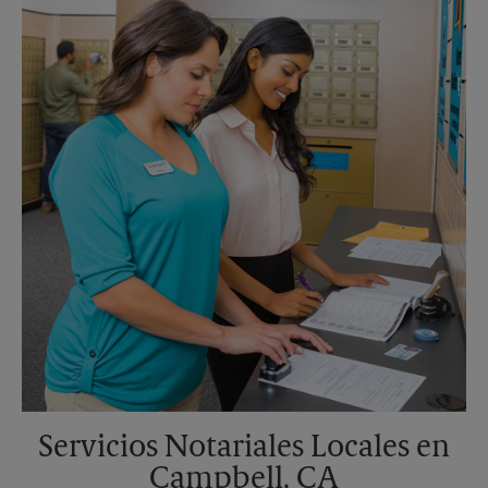
Sábado
Sin Recolección
Domingo
Sin Recolección
Lunes
5:30 PM
Martes
5:30 PM
Servicios Notariales Locales en
Campbell, CA