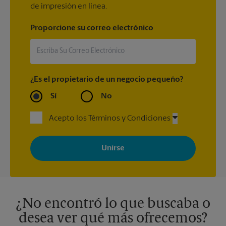
de impresión en línea.
Proporcione su correo electrónico
¿Es el propietario de un negocio pequeño?
Sí
No
Acepto los Términos y Condiciones
Al registrarse, acepta recibir correos electrónicos de The UPS
Store con noticias, ofertas especiales, promociones y mensajes
adaptados a sus intereses. Puede darse de baja en cualquier
momento. Para más información, consulte nuestra política de
privacidad. Los centros están bajo la titularidad y la gestión
independiente de franquiciados. Varias ofertas pueden estar
disponibles solo en algunos centros participantes. Para más
información, contacte al centro The UPS Store en su ciudad.
¿No encontró lo que buscaba o
desea ver qué más ofrecemos?