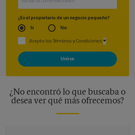
¿Es el propietario de un negocio pequeño?
Sí
No
Acepto los Términos y Condiciones
Al registrarse, acepta recibir correos electrónicos de The UPS
Store con noticias, ofertas especiales, promociones y mensajes
adaptados a sus intereses. Puede darse de baja en cualquier
momento. Para más información, consulte nuestra política de
privacidad. Los centros están bajo la titularidad y la gestión
independiente de franquiciados. Varias ofertas pueden estar
disponibles solo en algunos centros participantes. Para más
información, contacte al centro The UPS Store en su ciudad.
¿No encontró lo que buscaba o
desea ver qué más ofrecemos?