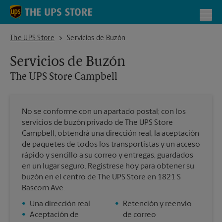
Skip to content
Return to Nav
Toggl
The UPS Store Campbell
The UPS Store
Servicios de Buzón
Servicios de Buzón
The UPS Store
Campbell
No se conforme con un apartado postal; con los
servicios de buzón privado de The UPS Store
Campbell, obtendrá una dirección real, la aceptación
de paquetes de todos los transportistas y un acceso
rápido y sencillo a su correo y entregas, guardados
en un lugar seguro. Regístrese hoy para obtener su
buzón en el centro de The UPS Store en 1821 S
Bascom Ave.
•
Una dirección real
•
Retención y reenvío
•
Aceptación de
de correo