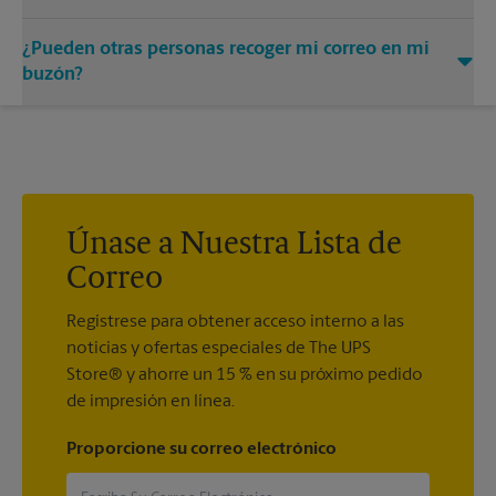
Puede añadir los nombres de las personas autorizadas a
¿Pueden otras personas recoger mi correo en mi
recibir correo en su buzón. Cada destinatario deberá
presentar dos formas válidas de identificación para
buzón?
completar el formulario PS 1583 obligatorio.
Sí. Puede permitir que otras personas recojan su correo
prestándoles la llave de su buzón. La posesión de la llave del
buzón se considerará una prueba válida de que el poseedor
de la llave está debidamente autorizado para retirar cualquier
contenido del buzón.
Únase a Nuestra Lista de
Correo
Regístrese para obtener acceso interno a las
noticias y ofertas especiales de The UPS
Store® y ahorre un 15 % en su próximo pedido
de impresión en línea.
Proporcione su correo electrónico