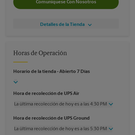
Comuníquese Con Nosotros
Detalles de la Tienda
Horas de Operación
Horario de la tienda
- Abierto 7 Días
Hora de recolección de UPS Air
La última recolección de hoy es a las 4:30 PM
Miércoles
4:30 PM
Hora de recolección de UPS Ground
Jueves
4:30 PM
La última recolección de hoy es a las 5:30 PM
Viernes
4:30 PM