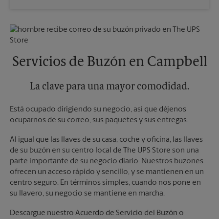
Sábado
2:30 PM
Miércoles
5:30 PM
Domingo
Sin Recolección
Jueves
5:30 PM
Lunes
4:30 PM
Viernes
5:30 PM
Martes
4:30 PM
Sábado
Sin Recolección
Domingo
Sin Recolección
Servicios de Buzón en Campbell
Lunes
5:30 PM
Martes
5:30 PM
La clave para una mayor comodidad.
Está ocupado dirigiendo su negocio, así que déjenos
ocuparnos de su correo, sus paquetes y sus entregas.
Al igual que las llaves de su casa, coche y oficina, las llaves
de su buzón en su centro local de The UPS Store son una
parte importante de su negocio diario. Nuestros buzones
ofrecen un acceso rápido y sencillo, y se mantienen en un
centro seguro. En términos simples, cuando nos pone en
su llavero, su negocio se mantiene en marcha.
Descargue nuestro Acuerdo de Servicio del Buzón o