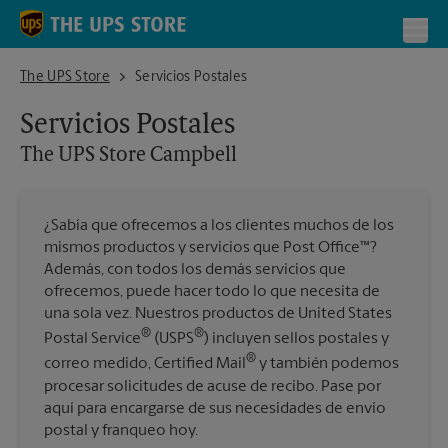
Skip to content
Return to Nav
Toggl
The UPS Store Campbell
The UPS Store
Servicios Postales
Servicios Postales
The UPS Store
Campbell
¿Sabía que ofrecemos a los clientes muchos de los
mismos productos y servicios que Post Office™?
Además, con todos los demás servicios que
ofrecemos, puede hacer todo lo que necesita de
una sola vez. Nuestros productos de United States
®
®
Postal Service
(USPS
) incluyen sellos postales y
®
correo medido, Certified Mail
y también podemos
procesar solicitudes de acuse de recibo. Pase por
aquí para encargarse de sus necesidades de envío
postal y franqueo hoy.