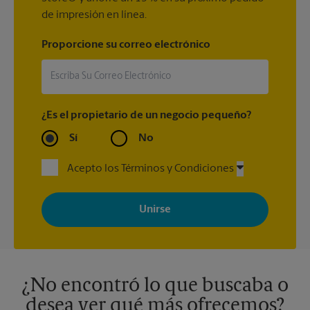
de impresión en línea.
Proporcione su correo electrónico
¿Es el propietario de un negocio pequeño?
Sí
No
Acepto los Términos y Condiciones
Al registrarse, acepta recibir correos electrónicos de The UPS
Store con noticias, ofertas especiales, promociones y mensajes
adaptados a sus intereses. Puede darse de baja en cualquier
momento. Para más información, consulte nuestra política de
privacidad. Los centros están bajo la titularidad y la gestión
independiente de franquiciados. Varias ofertas pueden estar
disponibles solo en algunos centros participantes. Para más
información, contacte al centro The UPS Store en su ciudad.
¿No encontró lo que buscaba o
desea ver qué más ofrecemos?