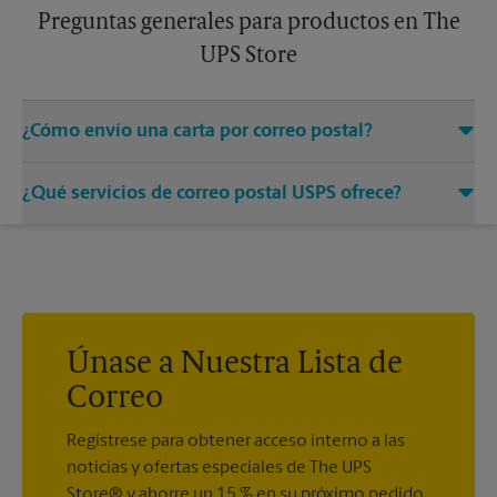
Preguntas generales para productos en The
UPS Store
¿Cómo envío una carta por correo postal?
Solo entregue su sobre con el franqueo adecuado a un
¿Qué servicios de correo postal USPS ofrece?
asociado en este centro de The UPS Store y permítanos
encargarnos del resto.
®
Ofrecemos correo medido, sellos postales, Priority Mail
,
®
®
Priority Mail Express
, First-Class Mail
, Every Door Direct
®
®
®
Mail
, Every Door Direct Mail - Retail
, Media Mail
, Entrega
®
del correo postal del ejército, Parcel Select
, Global Express
®
®
Guaranteed
, Priority Mail Express International
, Priority
Únase a Nuestra Lista de
®
®
®
Mail International
, First-Class Mail
International
, USPS
Correo
®
Tracking
(incluido con la mayoría de los servicios de
®
paquetes), Certified Mail
y acuse de recibo.
Regístrese para obtener acceso interno a las
noticias y ofertas especiales de The UPS
Store® y ahorre un 15 % en su próximo pedido