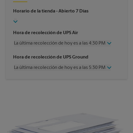
Horario de la tienda
- Abierto 7 Días
Hora de recolección de UPS Air
La última recolección de hoy es a las 4:30 PM
Miércoles
4:30 PM
Hora de recolección de UPS Ground
Jueves
4:30 PM
La última recolección de hoy es a las 5:30 PM
Viernes
4:30 PM
Sábado
2:30 PM
Miércoles
5:30 PM
Domingo
Sin Recolección
Jueves
5:30 PM
Lunes
4:30 PM
Viernes
5:30 PM
Martes
4:30 PM
Sábado
Sin Recolección
Domingo
Sin Recolección
Lunes
5:30 PM
Martes
5:30 PM