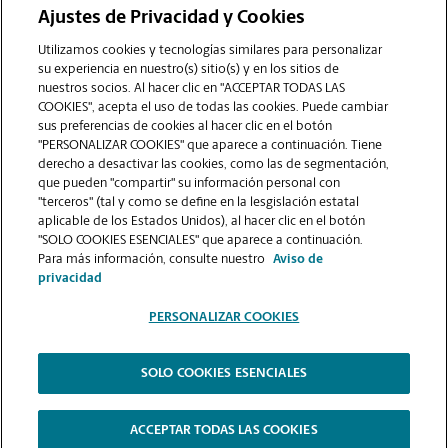
Ajustes de Privacidad y Cookies
COMUNÍQUESE CON NOSOTROS
Utilizamos cookies y tecnologías similares para personalizar
su experiencia en nuestro(s) sitio(s) y en los sitios de
nuestros socios. Al hacer clic en "ACCEPTAR TODAS LAS
COOKIES", acepta el uso de todas las cookies. Puede cambiar
sus preferencias de cookies al hacer clic en el botón
"PERSONALIZAR COOKIES" que aparece a continuación. Tiene
derecho a desactivar las cookies, como las de segmentación,
que pueden "compartir" su información personal con
"terceros" (tal y como se define en la lesgislación estatal
aplicable de los Estados Unidos), al hacer clic en el botón
"SOLO COOKIES ESENCIALES" que aparece a continuación.
VER LA PÁGINA DE LA TIENDA
Para más información, consulte nuestro
Aviso de
privacidad
PERSONALIZAR COOKIES
SOLO COOKIES ESENCIALES
Copyright © 1994-
2026
.
The UPS Store
|
Aviso de Privacidad
|
Términos de Uso del Sitio Web
|
Contraste Alto
ACCEPTAR TODAS LAS COOKIES
PERSONALIZAR COOKIES