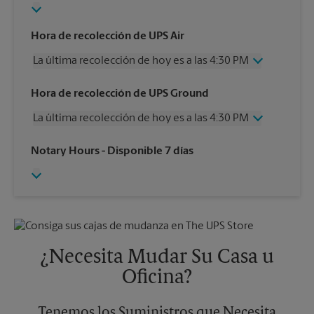
Hora de recolección de UPS Air
La última recolección de hoy es a las 4:30 PM
Miércoles
4:30 PM
Hora de recolección de UPS Ground
Jueves
4:30 PM
La última recolección de hoy es a las 4:30 PM
Viernes
4:30 PM
Sábado
2:00 PM
Miércoles
4:30 PM
Notary Hours
- Disponible 7 días
Domingo
Sin Recolección
Jueves
4:30 PM
Lunes
4:30 PM
Viernes
4:30 PM
Martes
4:30 PM
Sábado
Sin Recolección
Domingo
Sin Recolección
Lunes
4:30 PM
Martes
4:30 PM
¿Necesita Mudar Su Casa u
Oficina?
Tenemos los Suministros que Necesita