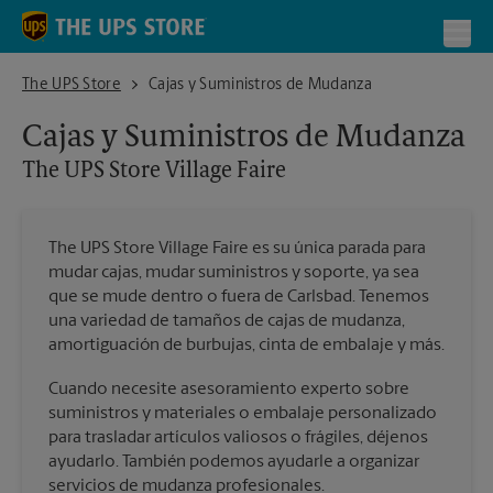
Skip to content
Return to Nav
Toggl
The UPS Store Village Faire
The UPS Store
Cajas y Suministros de Mudanza
Cajas y Suministros de Mudanza
The UPS Store
Village Faire
The UPS Store Village Faire es su única parada para
mudar cajas, mudar suministros y soporte, ya sea
que se mude dentro o fuera de Carlsbad. Tenemos
una variedad de tamaños de cajas de mudanza,
amortiguación de burbujas, cinta de embalaje y más.
Cuando necesite asesoramiento experto sobre
suministros y materiales o embalaje personalizado
para trasladar artículos valiosos o frágiles, déjenos
ayudarlo. También podemos ayudarle a organizar
servicios de mudanza profesionales.