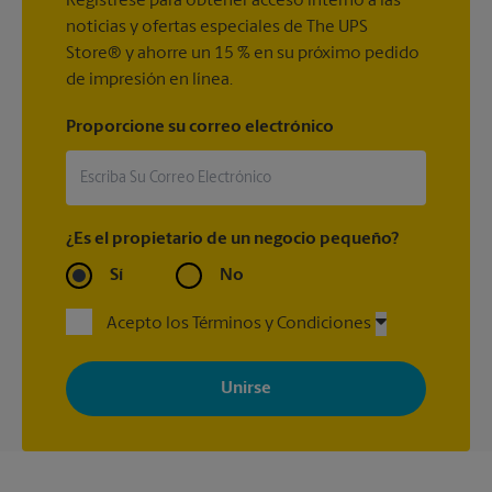
Regístrese para obtener acceso interno a las
noticias y ofertas especiales de The UPS
Store® y ahorre un 15 % en su próximo pedido
de impresión en línea.
Proporcione su correo electrónico
¿Es el propietario de un negocio pequeño?
Sí
No
Acepto los Términos y Condiciones
Al registrarse, acepta recibir correos electrónicos de The UPS
Store con noticias, ofertas especiales, promociones y mensajes
adaptados a sus intereses. Puede darse de baja en cualquier
momento. Para más información, consulte nuestra política de
privacidad. Los centros están bajo la titularidad y la gestión
independiente de franquiciados. Varias ofertas pueden estar
disponibles solo en algunos centros participantes. Para más
información, contacte al centro The UPS Store en su ciudad.