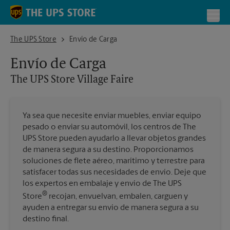
Skip to content
Return to Nav
Toggl
The UPS Store Village Faire
The UPS Store
Envío de Carga
Envío de Carga
The UPS Store
Village Faire
Ya sea que necesite enviar muebles, enviar equipo
pesado o enviar su automóvil, los centros de The
UPS Store pueden ayudarlo a llevar objetos grandes
de manera segura a su destino. Proporcionamos
soluciones de flete aéreo, marítimo y terrestre para
satisfacer todas sus necesidades de envío. Deje que
los expertos en embalaje y envío de The UPS
®
Store
recojan, envuelvan, embalen, carguen y
ayuden a entregar su envío de manera segura a su
destino final.