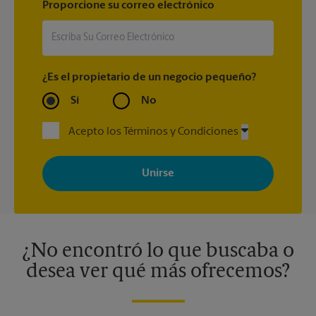
Proporcione su correo electrónico
¿Es el propietario de un negocio pequeño?
Sí
No
Acepto los Términos y Condiciones
Al registrarse, acepta recibir correos electrónicos de The UPS
Store con noticias, ofertas especiales, promociones y mensajes
adaptados a sus intereses. Puede darse de baja en cualquier
momento. Para más información, consulte nuestra política de
privacidad. Los centros están bajo la titularidad y la gestión
independiente de franquiciados. Varias ofertas pueden estar
disponibles solo en algunos centros participantes. Para más
información, contacte al centro The UPS Store en su ciudad.
¿No encontró lo que buscaba o
desea ver qué más ofrecemos?