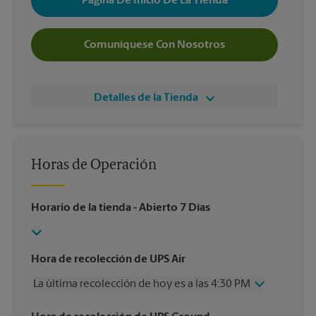
Página De Inicio De La Tienda
Comuníquese Con Nosotros
Detalles de la Tienda
Horas de Operación
Horario de la tienda
- Abierto 7 Días
Hora de recolección de UPS Air
La última recolección de hoy es a las 4:30 PM
Miércoles
4:30 PM