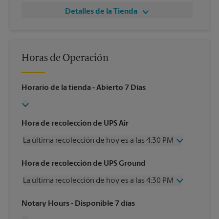
Detalles de la Tienda
Horas de Operación
Horario de la tienda
- Abierto 7 Días
Hora de recolección de UPS Air
La última recolección de hoy es a las 4:30 PM
Miércoles
4:30 PM
Hora de recolección de UPS Ground
Jueves
4:30 PM
La última recolección de hoy es a las 4:30 PM
Viernes
4:30 PM
Sábado
2:00 PM
Miércoles
4:30 PM
Notary Hours
- Disponible 7 días
Domingo
Sin Recolección
Jueves
4:30 PM
Lunes
4:30 PM