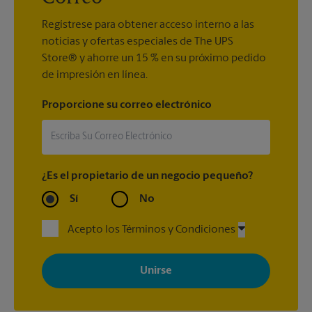
Regístrese para obtener acceso interno a las
noticias y ofertas especiales de The UPS
Store® y ahorre un 15 % en su próximo pedido
de impresión en línea.
Proporcione su correo electrónico
¿Es el propietario de un negocio pequeño?
Sí
No
Acepto los Términos y Condiciones
Al registrarse, acepta recibir correos electrónicos de The UPS
Store con noticias, ofertas especiales, promociones y mensajes
adaptados a sus intereses. Puede darse de baja en cualquier
momento. Para más información, consulte nuestra política de
privacidad. Los centros están bajo la titularidad y la gestión
independiente de franquiciados. Varias ofertas pueden estar