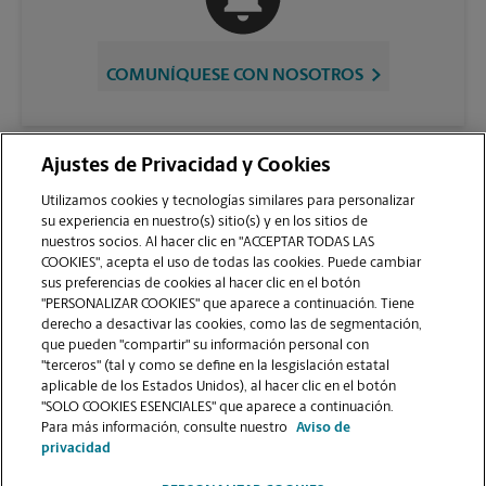
COMUNÍQUESE CON NOSOTROS
Ajustes de Privacidad y Cookies
Utilizamos cookies y tecnologías similares para personalizar
su experiencia en nuestro(s) sitio(s) y en los sitios de
nuestros socios. Al hacer clic en "ACCEPTAR TODAS LAS
COOKIES", acepta el uso de todas las cookies. Puede cambiar
sus preferencias de cookies al hacer clic en el botón
VER LA PÁGINA DE LA TIENDA
"PERSONALIZAR COOKIES" que aparece a continuación. Tiene
derecho a desactivar las cookies, como las de segmentación,
que pueden "compartir" su información personal con
"terceros" (tal y como se define en la lesgislación estatal
aplicable de los Estados Unidos), al hacer clic en el botón
"SOLO COOKIES ESENCIALES" que aparece a continuación.
Para más información, consulte nuestro
Aviso de
Copyright © 1994-
2026
.
privacidad
Como es un negocio de franquicias, cada centro The UPS Store está bajo la