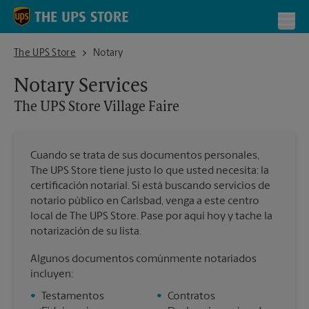
Skip to content
Return to Nav
Toggl
The UPS Store Village Faire
The UPS Store
Notary
Notary Services
The UPS Store
Village Faire
Cuando se trata de sus documentos personales,
The UPS Store tiene justo lo que usted necesita: la
certificación notarial. Si está buscando servicios de
notario público en Carlsbad, venga a este centro
local de The UPS Store. Pase por aquí hoy y tache la
notarización de su lista.
Algunos documentos comúnmente notariados
incluyen:
•
Testamentos
•
Contratos