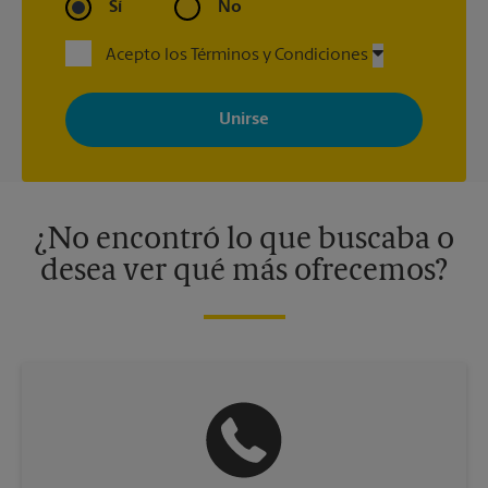
Sí
No
Acepto los Términos y Condiciones
Al registrarse, acepta recibir correos electrónicos de The UPS
Store con noticias, ofertas especiales, promociones y mensajes
adaptados a sus intereses. Puede darse de baja en cualquier
momento. Para más información, consulte nuestra política de
privacidad. Los centros están bajo la titularidad y la gestión
independiente de franquiciados. Varias ofertas pueden estar
disponibles solo en algunos centros participantes. Para más
información, contacte al centro The UPS Store en su ciudad.
¿No encontró lo que buscaba o
desea ver qué más ofrecemos?