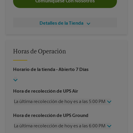
Comuníquese Con Nosotros
Detalles de la Tienda
Horas de Operación
Horario de la tienda
- Abierto 7 Días
Hora de recolección de UPS Air
La última recolección de hoy es a las 5:00 PM
Miércoles
5:00 PM
Hora de recolección de UPS Ground
Jueves
5:00 PM
La última recolección de hoy es a las 6:00 PM
Viernes
5:00 PM