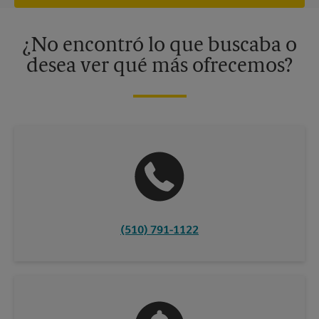
independiente de franquiciados. Varias ofertas pueden estar
disponibles solo en algunos centros participantes. Para más
información, contacte al centro The UPS Store en su ciudad.
¿No encontró lo que buscaba o
desea ver qué más ofrecemos?
(510) 791-1122