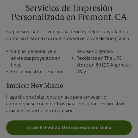
Domingo
Sin Recolección
Servicios de Impresión
Lunes
6:00 PM
Personalizada en Fremont, CA
Martes
6:00 PM
Cargue su diseño o venga a la tienda y déjenos ayudarlo a
contar su historia con nuestros servicios de diseño gráfico.
Cargue, personalice y
de diseño gráfico
envíe sus proyectos en
Recójalos en The UPS
línea
Store en 39120 Argonaut
O use nuestros servicios
Way
Empiece Hoy Mismo
Haga clic en el siguiente enlace para empezar, o
comuníquese con nosotros para consultar con nuestros
amables expertos en impresión.
Inicie El Pedido De Impresión En Línea