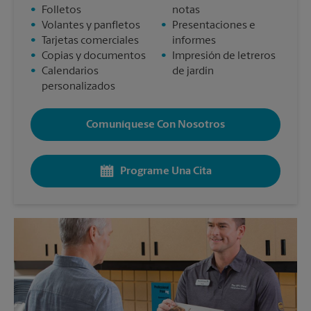
•
Folletos
notas
•
Volantes y panfletos
•
Presentaciones e
•
Tarjetas comerciales
informes
•
Copias y documentos
•
Impresión de letreros
•
Calendarios
de jardín
personalizados
Comuníquese Con Nosotros
Programe Una Cita