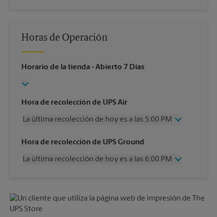
Horas de Operación
Horario de la tienda
- Abierto 7 Días
Hora de recolección de UPS Air
La última recolección de hoy es a las 5:00 PM
Miércoles
5:00 PM
Hora de recolección de UPS Ground
Jueves
5:00 PM
La última recolección de hoy es a las 6:00 PM
Viernes
5:00 PM
Sábado
1:00 PM
Miércoles
6:00 PM
Domingo
Sin Recolección
Jueves
6:00 PM
Lunes
5:00 PM
Viernes
6:00 PM
Martes
5:00 PM
Sábado
Sin Recolección