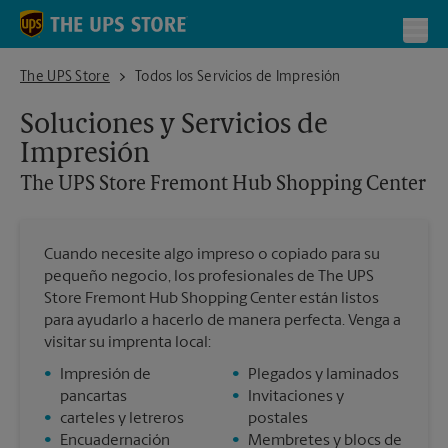
Skip to content
Return to Nav
Toggl
The UPS Store Fremont Hub Shopping Center
The UPS Store
Todos los Servicios de Impresión
Soluciones y Servicios de
Impresión
The UPS Store
Fremont Hub Shopping Center
Cuando necesite algo impreso o copiado para su
pequeño negocio, los profesionales de The UPS
Store Fremont Hub Shopping Center están listos
para ayudarlo a hacerlo de manera perfecta. Venga a
visitar su imprenta local:
•
Impresión de
•
Plegados y laminados
pancartas
•
Invitaciones y
•
carteles y letreros
postales
•
Encuadernación
•
Membretes y blocs de