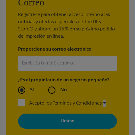
Correo
Regístrese para obtener acceso interno a las
noticias y ofertas especiales de The UPS
Store® y ahorre un 15 % en su próximo pedido
de impresión en línea.
Proporcione su correo electrónico
¿Es el propietario de un negocio pequeño?
Sí
No
Acepto los Términos y Condiciones
Al registrarse, acepta recibir correos electrónicos de The UPS
Store con noticias, ofertas especiales, promociones y mensajes
adaptados a sus intereses. Puede darse de baja en cualquier
momento. Para más información, consulte nuestra política de
privacidad. Los centros están bajo la titularidad y la gestión