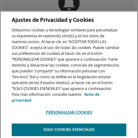
Ajustes de Privacidad y Cookies
COMUNÍQUESE CON NOSOTROS
Utilizamos cookies y tecnologías similares para personalizar
su experiencia en nuestro(s) sitio(s) y en los sitios de
nuestros socios. Al hacer clic en "ACCEPTAR TODAS LAS
COOKIES", acepta el uso de todas las cookies. Puede cambiar
sus preferencias de cookies al hacer clic en el botón
"PERSONALIZAR COOKIES" que aparece a continuación. Tiene
derecho a desactivar las cookies, como las de segmentación,
que pueden "compartir" su información personal con
"terceros" (tal y como se define en la lesgislación estatal
aplicable de los Estados Unidos), al hacer clic en el botón
"SOLO COOKIES ESENCIALES" que aparece a continuación.
VER LA PÁGINA DE LA TIENDA
Para más información, consulte nuestro
Aviso de
privacidad
PERSONALIZAR COOKIES
SOLO COOKIES ESENCIALES
Copyright © 1994-
2026
.
The UPS Store
|
Aviso de Privacidad
|
Términos de Uso del Sitio Web
|