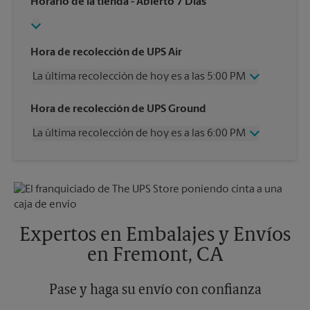
Horario de la tienda
- Abierto 7 Días
Hora de recolección de UPS Air
La última recolección de hoy es a las 5:00 PM
Miércoles
5:00 PM
Hora de recolección de UPS Ground
Jueves
5:00 PM
La última recolección de hoy es a las 6:00 PM
Viernes
5:00 PM
Sábado
1:00 PM
Miércoles
6:00 PM
Domingo
Sin Recolección
Jueves
6:00 PM
Lunes
5:00 PM
Viernes
6:00 PM
Martes
5:00 PM
Sábado
Sin Recolección
Domingo
Sin Recolección
Expertos en Embalajes y Envíos
Lunes
6:00 PM
en Fremont, CA
Martes
6:00 PM
Pase y haga su envío con confianza