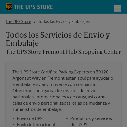
Skip to content
Return to Nav
Toggl
The UPS Store Fremont Hub Shopping Center
The UPS Store
Todos los Envíos y Embalajes
Todos los Servicios de Envío y
Embalaje
The UPS Store
Fremont Hub Shopping Center
The UPS Store Certified Packing Experts en 39120
Argonaut Way en Fremont están aquí para ayudarlo
a embalar, enviar y moverse con confianza.
Ofrecemos una gama de servicios de envío
nacionales, internacionales y de carga, así como
cajas de envío personalizadas, cajas de mudanza y
suministros de embalaje.
•
Envío de UPS
•
Productos y servicios
•
Envío internacional
del USPS