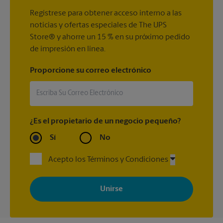
Regístrese para obtener acceso interno a las
noticias y ofertas especiales de The UPS
Store® y ahorre un 15 % en su próximo pedido
de impresión en línea.
Proporcione su correo electrónico
¿Es el propietario de un negocio pequeño?
Sí
No
Acepto los Términos y Condiciones
Al registrarse, acepta recibir correos electrónicos de The UPS
Store con noticias, ofertas especiales, promociones y mensajes
adaptados a sus intereses. Puede darse de baja en cualquier
momento. Para más información, consulte nuestra política de
privacidad. Los centros están bajo la titularidad y la gestión
independiente de franquiciados. Varias ofertas pueden estar