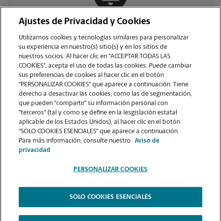
Ajustes de Privacidad y Cookies
COMUNÍQUESE CON NOSOTROS
Utilizamos cookies y tecnologías similares para personalizar
su experiencia en nuestro(s) sitio(s) y en los sitios de
nuestros socios. Al hacer clic en "ACCEPTAR TODAS LAS
COOKIES", acepta el uso de todas las cookies. Puede cambiar
sus preferencias de cookies al hacer clic en el botón
"PERSONALIZAR COOKIES" que aparece a continuación. Tiene
derecho a desactivar las cookies, como las de segmentación,
que pueden "compartir" su información personal con
"terceros" (tal y como se define en la lesgislación estatal
aplicable de los Estados Unidos), al hacer clic en el botón
"SOLO COOKIES ESENCIALES" que aparece a continuación.
VER LA PÁGINA DE LA TIENDA
Para más información, consulte nuestro
Aviso de
privacidad
PERSONALIZAR COOKIES
SOLO COOKIES ESENCIALES
Copyright © 1994-
2026
.
The UPS Store
|
Aviso de Privacidad
|
Términos de Uso del Sitio Web
|
Contraste Alto