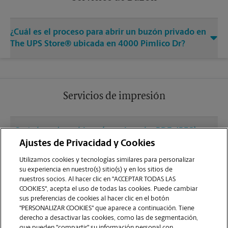
¿Cuál es el proceso para abrir un buzón privado en
The UPS Store® ubicada en 4000 Pimlico Dr?
Servicios de impresión
¿Qué clase de archivos (por ejemplo, PDF, JPEG)
debo usar para enviar a imprimir documentos en
Ajustes de Privacidad y Cookies
la sucursal de Pleasanton?
Utilizamos cookies y tecnologías similares para personalizar
su experiencia en nuestro(s) sitio(s) y en los sitios de
nuestros socios. Al hacer clic en "ACCEPTAR TODAS LAS
¿Puedo terminar un trabajo de impresión
COOKIES", acepta el uso de todas las cookies. Puede cambiar
(laminado, encuadernado o engrapado) en la
sus preferencias de cookies al hacer clic en el botón
sucursal ubicada en 4000 Pimlico Dr?
"PERSONALIZAR COOKIES" que aparece a continuación. Tiene
derecho a desactivar las cookies, como las de segmentación,
que pueden "compartir" su información personal con