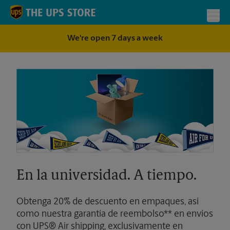
Skip to content
Return to Nav
Toggl
We're open 7 days a week
En la universidad. A tiempo.
Obtenga 20% de descuento en empaques, así
como nuestra garantía de reembolso** en envíos
con UPS® Air shipping, exclusivamente en