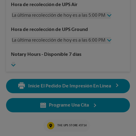
Hora de recolección de UPS Air
La última recolección de hoy es a las 5:00 PM
Miércoles
5:00 PM
Hora de recolección de UPS Ground
Jueves
5:00 PM
La última recolección de hoy es a las 6:00 PM
Viernes
5:00 PM
Sábado
2:00 PM
Miércoles
6:00 PM
Notary Hours
- Disponible 7 días
Domingo
Sin Recolección
Jueves
6:00 PM
Lunes
5:00 PM
Viernes
6:00 PM
Martes
5:00 PM
Sábado
4:00 PM
Domingo
Sin Recolección
Inicie El Pedido De Impresión En Línea
Lunes
6:00 PM
Martes
6:00 PM
Programe Una Cita
THE UPS STORE #3714