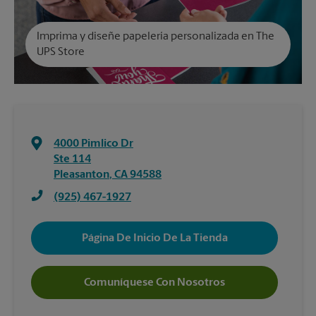
Imprima y diseñe papelería personalizada en The
UPS Store
4000 Pimlico Dr
Ste 114
Pleasanton
,
CA
94588
(925) 467-1927
Página De Inicio De La Tienda
Comuníquese Con Nosotros