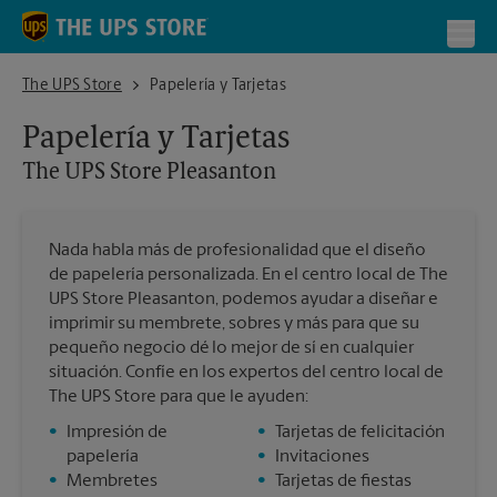
Skip to content
Return to Nav
Toggl
The UPS Store Pleasanton
The UPS Store
Papelería y Tarjetas
Papelería y Tarjetas
The UPS Store
Pleasanton
Nada habla más de profesionalidad que el diseño
de papelería personalizada. En el centro local de The
UPS Store Pleasanton, podemos ayudar a diseñar e
imprimir su membrete, sobres y más para que su
pequeño negocio dé lo mejor de sí en cualquier
situación. Confíe en los expertos del centro local de
The UPS Store para que le ayuden:
•
Impresión de
•
Tarjetas de felicitación
papelería
•
Invitaciones
•
Membretes
•
Tarjetas de fiestas