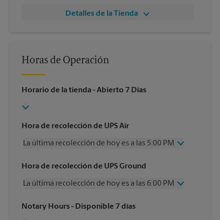
Detalles de la Tienda
Horas de Operación
Horario de la tienda
- Abierto 7 Días
Hora de recolección de UPS Air
La última recolección de hoy es a las 5:00 PM
Miércoles
5:00 PM
Hora de recolección de UPS Ground
Jueves
5:00 PM
La última recolección de hoy es a las 6:00 PM
Viernes
5:00 PM
Sábado
2:00 PM
Miércoles
6:00 PM
Notary Hours
- Disponible 7 días
Domingo
Sin Recolección
Jueves
6:00 PM
Lunes
5:00 PM