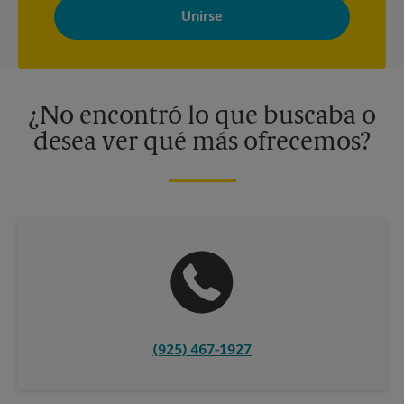
Store con noticias, ofertas especiales, promociones y mensajes
adaptados a sus intereses. Puede darse de baja en cualquier
momento. Para más información, consulte nuestra política de
privacidad. Los centros están bajo la titularidad y la gestión
independiente de franquiciados. Varias ofertas pueden estar
disponibles solo en algunos centros participantes. Para más
información, contacte al centro The UPS Store en su ciudad.
¿No encontró lo que buscaba o
desea ver qué más ofrecemos?
(925) 467-1927