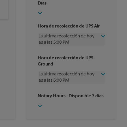
Días
Hora de recolección de UPS Air
La última recolección de hoy
es a las 5:00 PM
Miércoles
5:00 PM
Hora de recolección de UPS
Jueves
5:00 PM
Ground
Viernes
5:00 PM
Sábado
2:00 PM
La última recolección de hoy
Domingo
Sin Recolección
es a las 6:00 PM
Lunes
5:00 PM
Martes
5:00 PM
Miércoles
6:00 PM
Notary Hours
- Disponible 7 días
Jueves
6:00 PM
Viernes
6:00 PM
Sábado
4:00 PM
Domingo
Sin Recolección
Lunes
6:00 PM