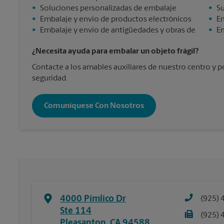
•
Soluciones personalizadas de embalaje
•
Su
•
Embalaje y envío de productos electrónicos
•
En
•
Embalaje y envío de antigüedades y obras de
•
En
¿Necesita ayuda para embalar un objeto frágil?
Contacte a los amables auxiliares de nuestro centro y 
seguridad.
Comuníquese Con Nosotros
4000 Pimlico Dr
(925) 
Ste 114
(925) 
Pleasanton
,
CA
94588