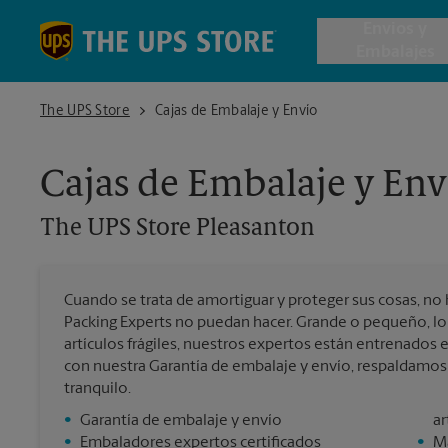
Skip to content
Return to Nav
Envios y
Embalajes
The UPS Store Pleasanton
The UPS Store
Cajas de Embalaje y Envío
Envío de 
Cajas de Embalaje y Env
Cajas de 
The UPS Store
Pleasanton
Servicios 
Cuando se trata de amortiguar y proteger sus cosas, no 
Envío Inte
Packing Experts no puedan hacer. Grande o pequeño, lo
artículos frágiles, nuestros expertos están entrenados
con nuestra Garantía de embalaje y envío, respaldamo
tranquilo.
Todos los
•
Garantía de embalaje y envío
ar
•
Embaladores expertos certificados
•
Ma