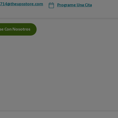
3714@theupsstore.com
Programe Una Cita
e Con Nosotros