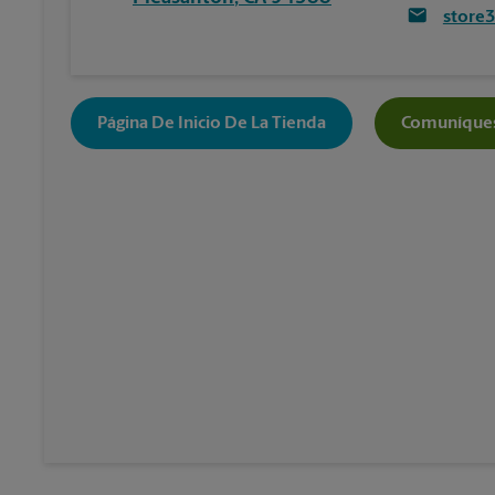
store
Página De Inicio De La Tienda
Comuníques