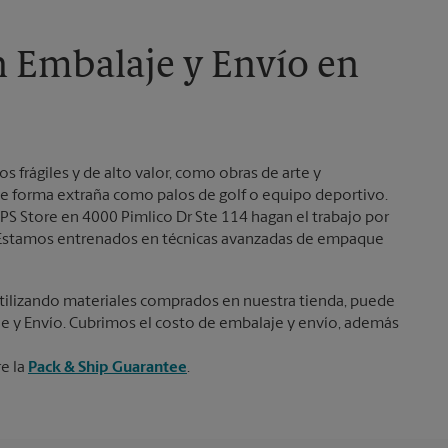
Martes
6:00 PM
n Embalaje y Envío en
frágiles y de alto valor, como obras de arte y
e forma extraña como palos de golf o equipo deportivo.
PS Store en 4000 Pimlico Dr Ste 114 hagan el trabajo por
s. Estamos entrenados en técnicas avanzadas de empaque
ilizando materiales comprados en nuestra tienda, puede
je y Envío. Cubrimos el costo de embalaje y envío, además
re la
Pack & Ship Guarantee
.