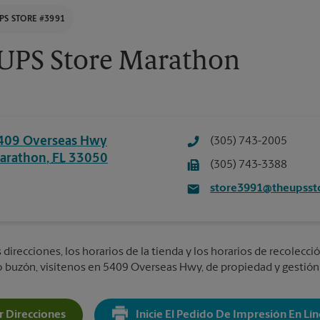
PS STORE #3991
UPS Store Marathon
409 Overseas Hwy
(305) 743-2005
arathon
,
FL
33050
(305) 743-3388
store3991@theupsst
direcciones, los horarios de la tienda y los horarios de recolecció
 o buzón, visítenos en 5409 Overseas Hwy, de propiedad y gestión 
 Direcciones
Inicie El Pedido De Impresión En Lí