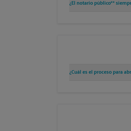
¿El notario público** siem
¿Cuál es el proceso para a