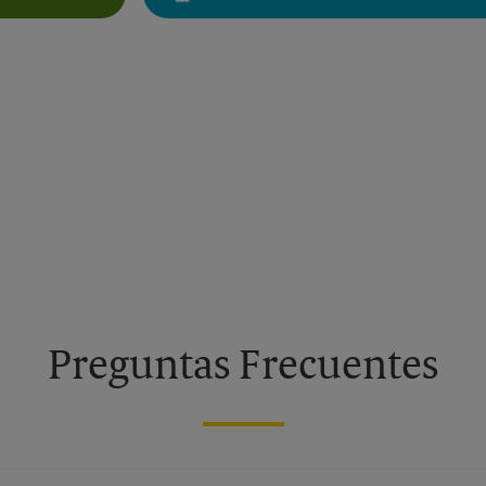
Get Directions For 5409 Overseas Hwy - Opens In New Tab
Preguntas Frecuentes