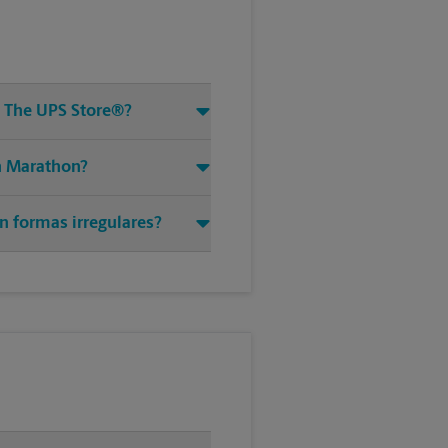
e The UPS Store®?
en Marathon?
n formas irregulares?