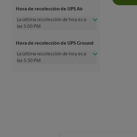
Hora de recolección de UPS Air
La última recolección de hoy es a
las 5:00 PM
Jueves
5:00 PM
Hora de recolección de UPS Ground
Viernes
5:00 PM
Sábado
12:00 PM
La última recolección de hoy es a
Domingo
Sin Recolección
las 5:30 PM
Lunes
5:00 PM
Martes
5:00 PM
Jueves
5:30 PM
Miércoles
5:00 PM
Viernes
5:30 PM
Sábado
Sin Recolección
Domingo
Sin Recolección
Lunes
5:30 PM
Martes
5:30 PM
Miércoles
5:30 PM