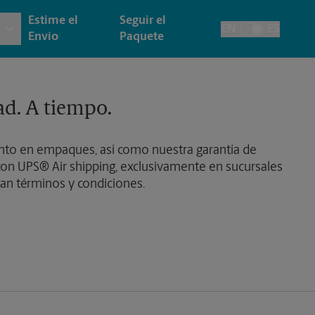
Estime el
Seguir el
EN
ES
Alternar el idiom
Envío
Paquete
 e Impresión Arquitectónica
y
Cuentas de la Casa
ad. A tiempo.
ía y Tarjetas
cción
Envío de Faxes y Escaneos
to en empaques, así como nuestra garantía de
on UPS® Air shipping, exclusivamente en sucursales
as, Carteles y Letreros
de Pasaporte
an términos y condiciones.
esión de Pancartas
esión de Carteles
esión de Letreros