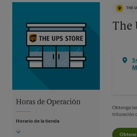
THE U
The 
5
M
Horas de Operación
Obtenga las 
trituración
Horario de la tienda
Obtener