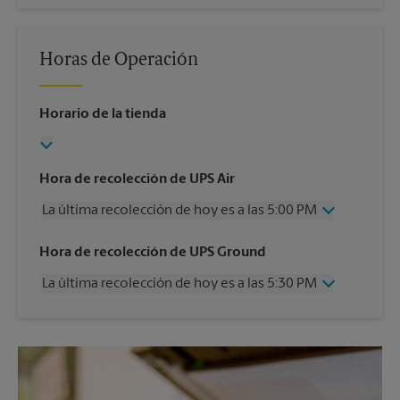
Horas de Operación
Horario de la tienda
Hora de recolección de UPS Air
La última recolección de hoy es a las 5:00 PM
Miércoles
5:00 PM
Hora de recolección de UPS Ground
Jueves
5:00 PM
La última recolección de hoy es a las 5:30 PM
Viernes
5:00 PM
Sábado
12:00 PM
Miércoles
5:30 PM
Domingo
Sin Recolección
Jueves
5:30 PM
Lunes
5:00 PM
Viernes
5:30 PM
Martes
5:00 PM
Sábado
Sin Recolección