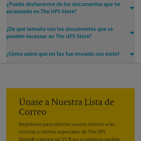
¿Puedo deshacerme de los documentos que he
escaneado en The UPS Store?
Sí, proporcionamos servicios de destrucción de cualquier
¿De qué tamaño son los documentos que se
documento o medio que necesite destruir.
pueden escanear en The UPS Store?
Nuestras máquinas tienen diferentes tamaños. Venga o
¿Cómo sabré que mi fax fue enviado con éxito?
llámenos al (305) 743-2005 y hable con los asociados para
conocer más sobre los tamaños específicos.
Recibirá una hoja de confirmación cuando su fax esté
completo. Y si no se completó la primera vez, le enviaremos
su transmisión de nuevo.
Únase a Nuestra Lista de
Correo
Regístrese para obtener acceso interno a las
noticias y ofertas especiales de The UPS
Store® y ahorre un 15 % en su próximo pedido