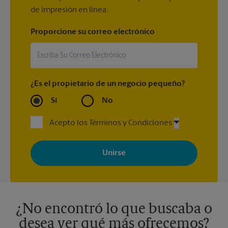
de impresión en línea.
Proporcione su correo electrónico
¿Es el propietario de un negocio pequeño?
Sí
No
Acepto los Términos y Condiciones
Al registrarse, acepta recibir correos electrónicos de The UPS
Store con noticias, ofertas especiales, promociones y mensajes
adaptados a sus intereses. Puede darse de baja en cualquier
momento. Para más información, consulte nuestra política de
privacidad. Los centros están bajo la titularidad y la gestión
independiente de franquiciados. Varias ofertas pueden estar
disponibles solo en algunos centros participantes. Para más
información, contacte al centro The UPS Store en su ciudad.
¿No encontró lo que buscaba o
desea ver qué más ofrecemos?