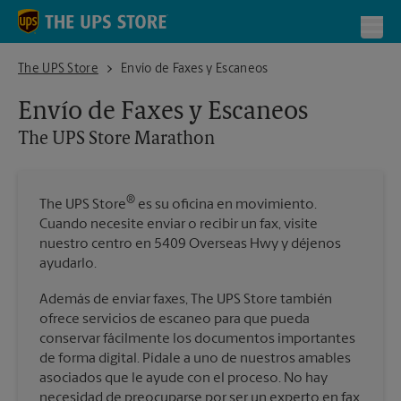
Skip to content
Return to Nav
Toggl
The UPS Store Marathon
The UPS Store
Envío de Faxes y Escaneos
Envío de Faxes y Escaneos
The UPS Store
Marathon
®
The UPS Store
es su oficina en movimiento.
Cuando necesite enviar o recibir un fax, visite
nuestro centro en 5409 Overseas Hwy y déjenos
ayudarlo.
Además de enviar faxes, The UPS Store también
ofrece servicios de escaneo para que pueda
conservar fácilmente los documentos importantes
de forma digital. Pídale a uno de nuestros amables
asociados que le ayude con el proceso. No hay
necesidad de preocuparse por ser un experto en fax