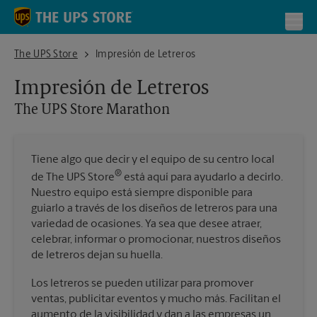
Skip to content
Return to Nav
Toggl
The UPS Store Marathon
The UPS Store
Impresión de Letreros
Impresión de Letreros
The UPS Store
Marathon
Tiene algo que decir y el equipo de su centro local
®
de The UPS Store
está aquí para ayudarlo a decirlo.
Nuestro equipo está siempre disponible para
guiarlo a través de los diseños de letreros para una
variedad de ocasiones. Ya sea que desee atraer,
celebrar, informar o promocionar, nuestros diseños
de letreros dejan su huella.
Los letreros se pueden utilizar para promover
ventas, publicitar eventos y mucho más. Facilitan el
aumento de la visibilidad y dan a las empresas un