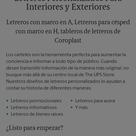
Domingo
Sin Recolección
Interiores y Exteriores
Lunes
5:30 PM
Martes
5:30 PM
Letreros con marco en A, Letreros para césped
con marco en H, tableros de letreros de
Coroplast
Los carteles son la herramienta perfecta para aumentar la
conciencia e informar a todo tipo de público. Cuando
desee transmitir información de la manera más original, no
busque más allá de su centro local de The UPS Store.
Nuestros diseños de letreros personalizados lo ayudan a
contar su historia de diferentes maneras.
Letreros promocionales
Letreros para acera
Letreros informativos
Y más
Letreros de bienes raíces
¿Listo para empezar?