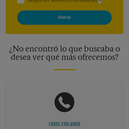
Acepto los Términos y Condiciones
Al registrarse, acepta recibir correos electrónicos de The UPS
Store con noticias, ofertas especiales, promociones y mensajes
adaptados a sus intereses. Puede darse de baja en cualquier
momento. Para más información, consulte nuestra política de
privacidad. Los centros están bajo la titularidad y la gestión
independiente de franquiciados. Varias ofertas pueden estar
disponibles solo en algunos centros participantes. Para más
información, contacte al centro The UPS Store en su ciudad.
¿No encontró lo que buscaba o
desea ver qué más ofrecemos?
(305) 743-2005