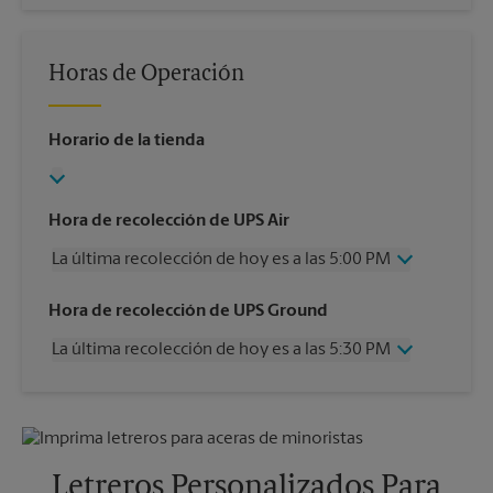
Horas de Operación
Horario de la tienda
Hora de recolección de UPS Air
La última recolección de hoy es a las 5:00 PM
Miércoles
5:00 PM
Hora de recolección de UPS Ground
Jueves
5:00 PM
La última recolección de hoy es a las 5:30 PM
Viernes
5:00 PM
Sábado
12:00 PM
Miércoles
5:30 PM
Domingo
Sin Recolección
Jueves
5:30 PM
Lunes
5:00 PM
Viernes
5:30 PM
Martes
5:00 PM
Sábado
Sin Recolección
Letreros Personalizados Para