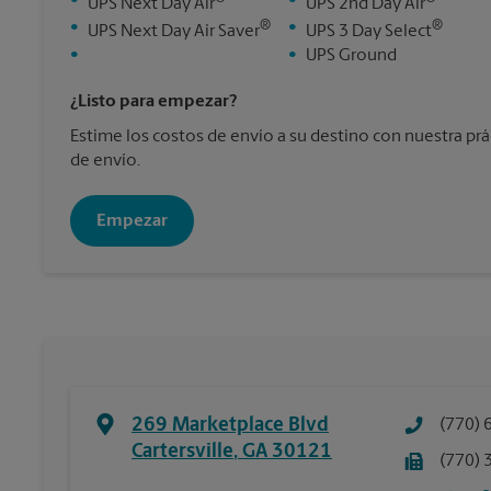
•
•
UPS Next Day Air
UPS 2nd Day Air
®
®
•
•
UPS Next Day Air Saver
UPS 3 Day Select
•
•
UPS Ground
¿Listo para empezar?
Estime los costos de envío a su destino con nuestra pr
de envío.
Empezar
269 Marketplace Blvd
(770) 
Cartersville
,
GA
30121
(770) 