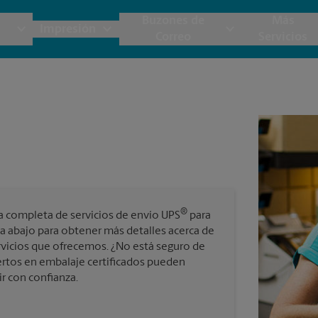
Buzones de
Más
Impresión
Correo
Servicios
UPS
Copias y Documentos
Envío de Carga
Servicios de Buzón
Planos
Notar
Embalaje y Envío
Materiales de Marketing
Cajas y Suministros de Mudanza
Papeler
Destru
Correo Directo
Postales
Estime el Costo de Envío
Pancart
Folletos
Impr
®
a completa de servicios de envío UPS
para
Tarjetas Postales
rnacional
Garantía de Embalaje y Envío
a abajo para obtener más detalles acerca de
Impr
vicios que ofrecemos. ¿No está seguro de
Tarjetas Comerciales
rtos en embalaje certificados pueden
Impr
ir con confianza.
 Servicios de Envío y Embalaje
Todos los Servicios de Impresión