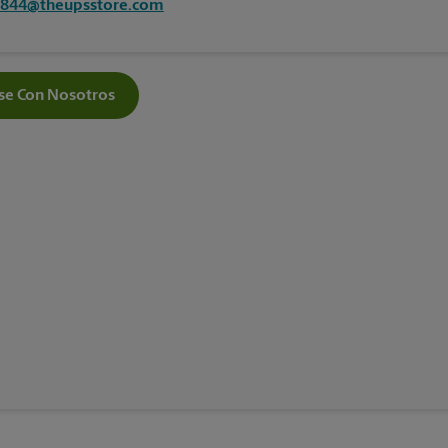
2844@theupsstore.com
e Con Nosotros