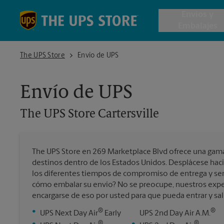
Skip to content
Return to Nav
Envios y
Embalajes
The UPS Store Cartersville
The UPS Store
Envío de UPS
Envío de 
Envío de UPS
Cajas de 
The UPS Store
Cartersville
Servicios 
The UPS Store en 269 Marketplace Blvd ofrece una gam
Envío Inte
destinos dentro de los Estados Unidos. Desplácese haci
los diferentes tiempos de compromiso de entrega y ser
cómo embalar su envío? No se preocupe, nuestros expe
encargarse de eso por usted para que pueda entrar y sal
Todos los
®
®
•
UPS Next Day Air
Early
UPS 2nd Day Air A.M.
®
®