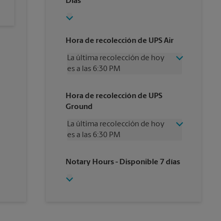
Días
Hora de recolección de UPS Air
La última recolección de hoy
es a las 6:30 PM
Miércoles
6:30 PM
Hora de recolección de UPS
Jueves
6:30 PM
Ground
Viernes
6:30 PM
Sábado
3:00 PM
La última recolección de hoy
Domingo
Sin Recolección
es a las 6:30 PM
Lunes
6:30 PM
Martes
6:30 PM
Miércoles
6:30 PM
Notary Hours
- Disponible 7 días
Jueves
6:30 PM
Viernes
6:30 PM
Sábado
2:30 PM
Domingo
Sin Recolección
Lunes
6:30 PM