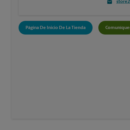
store
Página De Inicio De La Tienda
Comuníques