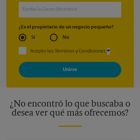
¿Es el propietario de un negocio pequeño?
Sí
No
Acepto los Términos y Condiciones
Al registrarse, acepta recibir correos electrónicos de The UPS
Store con noticias, ofertas especiales, promociones y mensajes
adaptados a sus intereses. Puede darse de baja en cualquier
momento. Para más información, consulte nuestra política de
privacidad. Los centros están bajo la titularidad y la gestión
independiente de franquiciados. Varias ofertas pueden estar
disponibles solo en algunos centros participantes. Para más
información, contacte al centro The UPS Store en su ciudad.
¿No encontró lo que buscaba o
desea ver qué más ofrecemos?