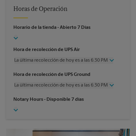
Horas de Operación
Horario de la tienda
- Abierto 7 Días
Hora de recolección de UPS Air
La última recolección de hoy es a las 6:30 PM
Miércoles
6:30 PM
Hora de recolección de UPS Ground
Jueves
6:30 PM
La última recolección de hoy es a las 6:30 PM
Viernes
6:30 PM
Sábado
3:00 PM
Miércoles
6:30 PM
Notary Hours
- Disponible 7 días
Domingo
Sin Recolección
Jueves
6:30 PM
Lunes
6:30 PM
Viernes
6:30 PM
Martes
6:30 PM
Sábado
2:30 PM
Domingo
Sin Recolección
Lunes
6:30 PM