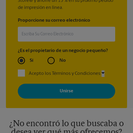
Store® y ahorre un 15 % en su próximo pedido
de impresión en línea.
Proporcione su correo electrónico
¿Es el propietario de un negocio pequeño?
Sí
No
Acepto los Términos y Condiciones
Al registrarse, acepta recibir correos electrónicos de The UPS
Store con noticias, ofertas especiales, promociones y mensajes
adaptados a sus intereses. Puede darse de baja en cualquier
momento. Para más información, consulte nuestra política de
privacidad. Los centros están bajo la titularidad y la gestión
independiente de franquiciados. Varias ofertas pueden estar
disponibles solo en algunos centros participantes. Para más
información, contacte al centro The UPS Store en su ciudad.
¿No encontró lo que buscaba o
desea ver qué más ofrecemos?