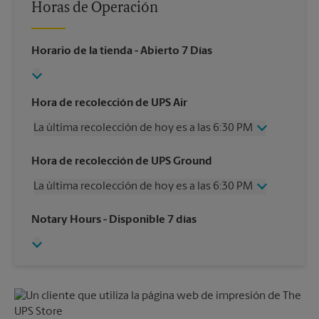
Horas de Operación
Horario de la tienda
- Abierto 7 Días
Hora de recolección de UPS Air
La última recolección de hoy es a las 6:30 PM
Miércoles
6:30 PM
Hora de recolección de UPS Ground
Jueves
6:30 PM
La última recolección de hoy es a las 6:30 PM
Viernes
6:30 PM
Sábado
3:00 PM
Miércoles
6:30 PM
Notary Hours
- Disponible 7 días
Domingo
Sin Recolección
Jueves
6:30 PM
Lunes
6:30 PM
Viernes
6:30 PM
Martes
6:30 PM
Sábado
2:30 PM
Domingo
Sin Recolección
Lunes
6:30 PM
Martes
6:30 PM