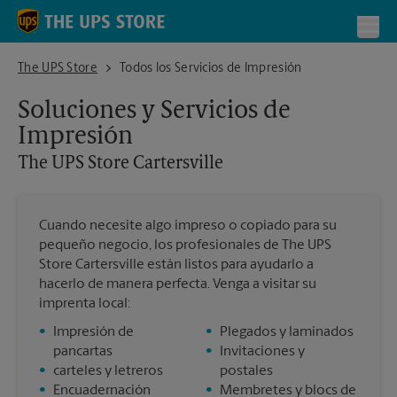
Skip to content
Return to Nav
Toggl
The UPS Store Cartersville
The UPS Store
Todos los Servicios de Impresión
Soluciones y Servicios de
Impresión
The UPS Store
Cartersville
Cuando necesite algo impreso o copiado para su
pequeño negocio, los profesionales de The UPS
Store Cartersville están listos para ayudarlo a
hacerlo de manera perfecta. Venga a visitar su
imprenta local:
•
Impresión de
•
Plegados y laminados
pancartas
•
Invitaciones y
•
carteles y letreros
postales
•
Encuadernación
•
Membretes y blocs de